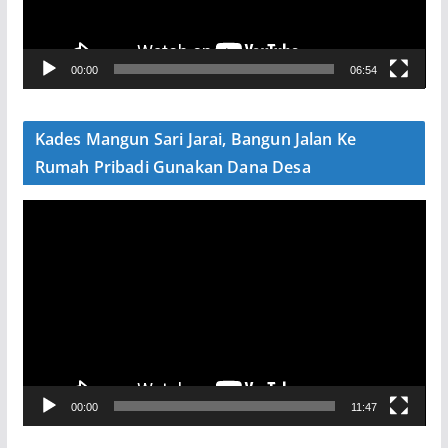
r
V
00:00
06:54
i
d
e
Kades Mangun Sari Jarai, Bangun Jalan Ke
o
Rumah Pribadi Gunakan Dana Desa
P
e
m
u
t
a
r
V
00:00
11:47
i
d