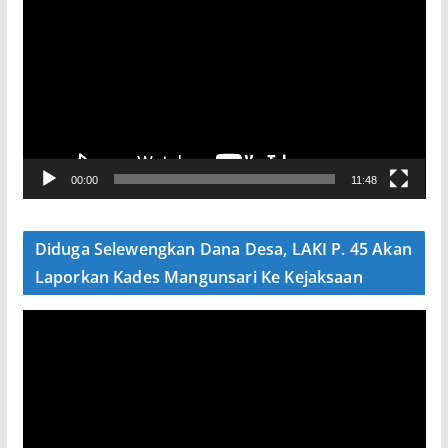
e
m
u
t
a
r
V
00:00
11:48
i
d
e
Diduga Selewengkan Dana Desa, LAKI P. 45 Akan
o
Laporkan Kades Mangunsari Ke Kejaksaan
P
e
m
u
t
a