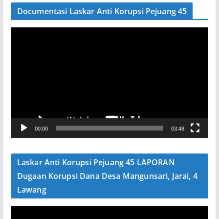
Documentasi Laskar Anti Korupsi Pejuang 45
P
e
m
u
t
a
r
V
00:00
03:48
i
d
e
Laskar Anti Korupsi Pejuang 45 LAPORAN
o
Dugaan Korupsi Dana Desa Mangunsari, Jarai, 4
Lawang
P