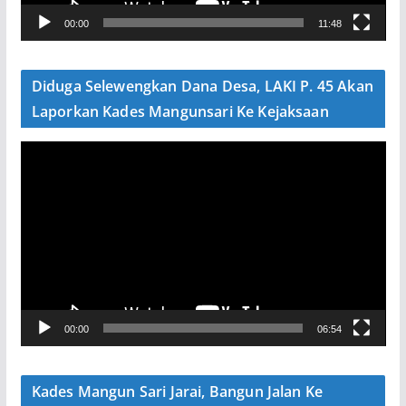
V
00:00
11:48
i
d
e
Diduga Selewengkan Dana Desa, LAKI P. 45 Akan
o
Laporkan Kades Mangunsari Ke Kejaksaan
P
e
m
u
t
a
r
V
00:00
06:54
i
d
e
Kades Mangun Sari Jarai, Bangun Jalan Ke
o