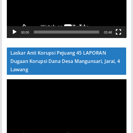
t
a
r
V
00:00
03:48
i
d
e
Laskar Anti Korupsi Pejuang 45 LAPORAN
o
Dugaan Korupsi Dana Desa Mangunsari, Jarai, 4
Lawang
P
e
m
u
t
a
r