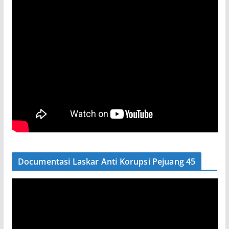
Documentasi Laskar Anti Korupsi Pejuang 45
P
e
m
u