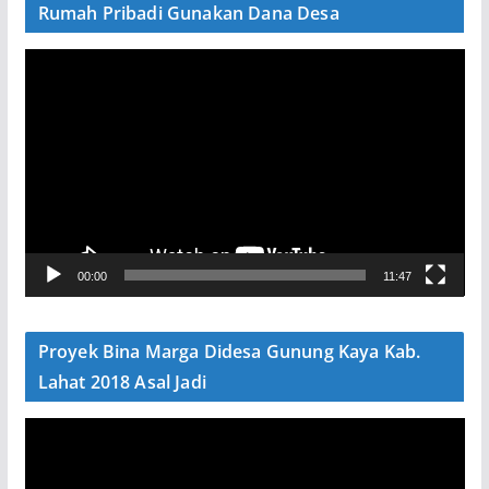
Rumah Pribadi Gunakan Dana Desa
P
e
m
u
t
a
r
V
00:00
11:47
i
d
e
Proyek Bina Marga Didesa Gunung Kaya Kab.
o
Lahat 2018 Asal Jadi
P
e
m