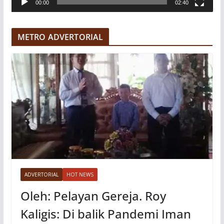
00:00
02:40
i
d
e
METRO ADVERTORIAL
o
ADVERTORIAL
HOT NEWS
Oleh: Pelayan Gereja. Roy
Kaligis: Di balik Pandemi Iman