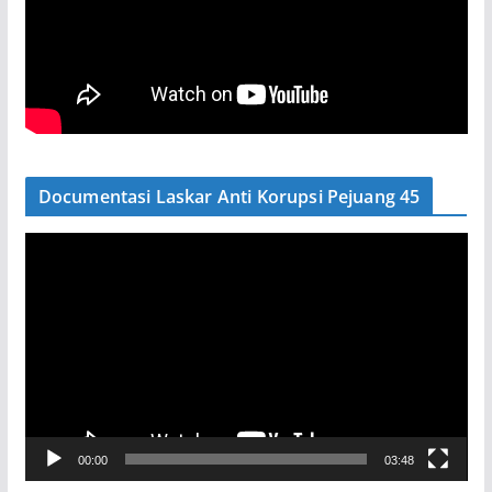
Documentasi Laskar Anti Korupsi Pejuang 45
P
e
m
u
t
a
r
V
00:00
03:48
i