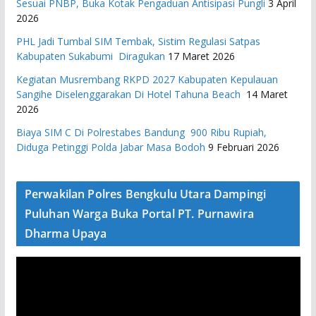
Sesuai PNBP, Buka Kotak Pengaduan Antisipasi Pungli
3 April
2026
PHL Jadi Tumbal SIM Tembak, Sistim Regulasi Satpas
Kabupaten Sukabumi Diragukan
17 Maret 2026
Kegiatan Musrembang RKPD 2027 ​Kabupaten Kepulauan
Sangihe Diselenggarakan Di Hotel Tahuna Beach
14 Maret
2026
Biaya SIM C Di Polrestabes Bandung 900 Ribu Rupiah,
Diduga Petinggi Polda Jabar Masa Bodoh
9 Februari 2026
Perwakilan Polres Bengkulu Utara Dampingi
Puluhan Warga Buka Portal PT. Purnawira
Dharma Upaya