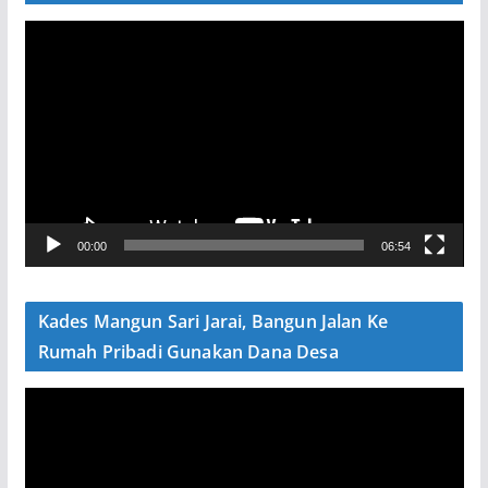
P
e
m
u
t
a
r
V
00:00
06:54
i
d
e
Kades Mangun Sari Jarai, Bangun Jalan Ke
o
Rumah Pribadi Gunakan Dana Desa
P
e
m
u