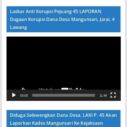
d
e
Laskar Anti Korupsi Pejuang 45 LAPORAN
o
Dugaan Korupsi Dana Desa Mangunsari, Jarai, 4
Lawang
P
e
m
u
t
a
r
V
00:00
11:48
i
d
e
Diduga Selewengkan Dana Desa, LAKI P. 45 Akan
o
Laporkan Kades Mangunsari Ke Kejaksaan