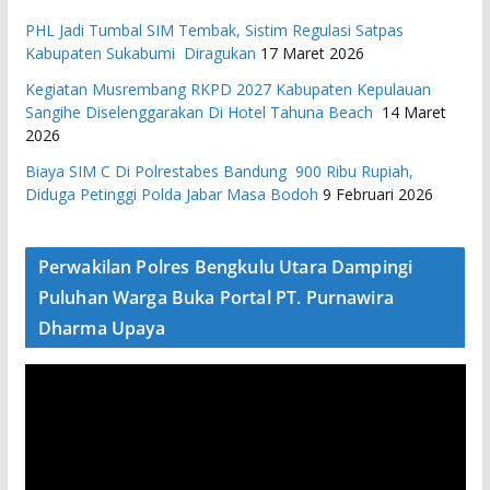
PHL Jadi Tumbal SIM Tembak, Sistim Regulasi Satpas
Kabupaten Sukabumi Diragukan
17 Maret 2026
Kegiatan Musrembang RKPD 2027 ​Kabupaten Kepulauan
Sangihe Diselenggarakan Di Hotel Tahuna Beach
14 Maret
2026
Biaya SIM C Di Polrestabes Bandung 900 Ribu Rupiah,
Diduga Petinggi Polda Jabar Masa Bodoh
9 Februari 2026
Perwakilan Polres Bengkulu Utara Dampingi
Puluhan Warga Buka Portal PT. Purnawira
Dharma Upaya