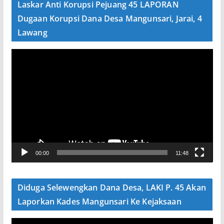
Laskar Anti Korupsi Pejuang 45 LAPORAN
o
Dugaan Korupsi Dana Desa Mangunsari, Jarai, 4
Lawang
P
e
m
u
t
a
r
V
00:00
11:48
i
d
e
Diduga Selewengkan Dana Desa, LAKI P. 45 Akan
o
Laporkan Kades Mangunsari Ke Kejaksaan
P