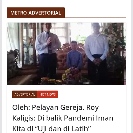
d
e
METRO ADVERTORIAL
o
ADVERTORIAL
HOT NEWS
Oleh: Pelayan Gereja. Roy
Kaligis: Di balik Pandemi Iman
Kita di “Uji dan di Latih”