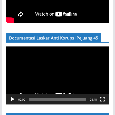
Documentasi Laskar Anti Korupsi Pejuang 45
P
e
m
u
t
a
r
V
00:00
03:48
i
d
e