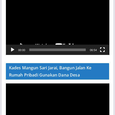
e
m
u
t
a
r
V
00:00
06:54
i
d
e
Kades Mangun Sari Jarai, Bangun Jalan Ke
o
Rumah Pribadi Gunakan Dana Desa
P
e
m
u
t