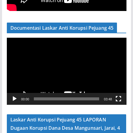
Documentasi Laskar Anti Korupsi Pejuang 45
P
e
m
u
t
a
r
V
00:00
03:48
i
d
e
Laskar Anti Korupsi Pejuang 45 LAPORAN
o
Dugaan Korupsi Dana Desa Mangunsari, Jarai, 4