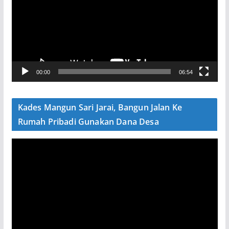
u
t
a
r
V
00:00
06:54
i
d
e
Kades Mangun Sari Jarai, Bangun Jalan Ke
o
Rumah Pribadi Gunakan Dana Desa
P
e
m
u
t
a
r