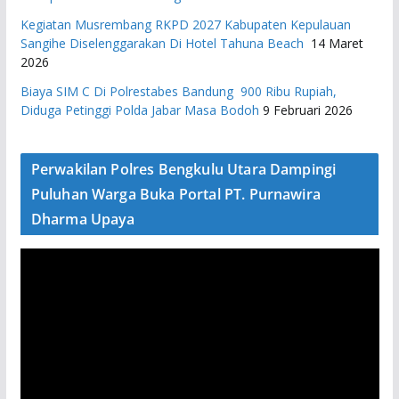
Kegiatan Musrembang RKPD 2027 ​Kabupaten Kepulauan
Sangihe Diselenggarakan Di Hotel Tahuna Beach
14 Maret
2026
Biaya SIM C Di Polrestabes Bandung 900 Ribu Rupiah,
Diduga Petinggi Polda Jabar Masa Bodoh
9 Februari 2026
Perwakilan Polres Bengkulu Utara Dampingi
Puluhan Warga Buka Portal PT. Purnawira
Dharma Upaya