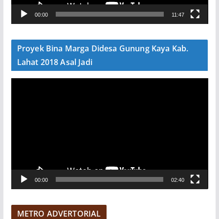
V
00:00
11:47
i
d
e
Proyek Bina Marga Didesa Gunung Kaya Kab.
o
Lahat 2018 Asal Jadi
P
e
m
u
t
a
r
V
00:00
02:40
i
d
e
METRO ADVERTORIAL
o