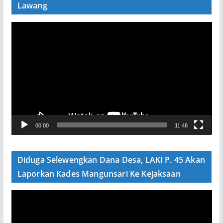
Lawang
P
e
m
u
t
a
r
V
00:00
11:48
i
d
e
Diduga Selewengkan Dana Desa, LAKI P. 45 Akan
o
Laporkan Kades Mangunsari Ke Kejaksaan
P
e
m