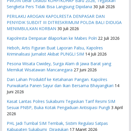
PWOIN Gelar Diskusi KUHP/KUHAP Baru 2026, Tegaskan
Sengketa Pers Tidak Bisa Langsung Dipidana
30 Juli 2026
PERILAKU AROGAN KAPOLRESTA DENPASAR DAN
PENYIDIK SUBDIT III DITRESKRIMUM POLDA BALI DIDUGA
MENIMBULKAN KORBAN
30 Juli 2026
Kapolresta Denpasar dilaporkan ke Mabes Polri
22 Juli 2026
Heboh, Artis Figuran Buat Laporan Palsu, Kapolres
Kriminalisasi Jurnalist Akibat PUNGLI SIM
14 Juli 2026
Pesona Wisata Ciwidey, Surga Alam di Jawa Barat yang
Memikat Wisatawan Mancanegara
27 Juni 2026
Dari Lahan Produktif ke Ketahanan Pangan. Kapolres
Purwakarta Panen Sayur dan Ikan Bersama Bhayangkari
14
Juni 2026
Kasat Lantas Polres Sukabumi Tegaskan Tarif Resmi SIM
Sesuai PNBP, Buka Kotak Pengaduan Antisipasi Pungli
3 April
2026
PHL Jadi Tumbal SIM Tembak, Sistim Regulasi Satpas
Kabupaten Sukabumi Diragukan
17 Maret 2026