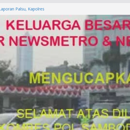
Laporan Palsu, Kapolres
bat PUNGLI SIM
rga Alam di Jawa Barat yang
anegara
P/KUHAP Baru 2026, Tegaskan
Langsung Dipidana
LRESTA DENPASAR DAN
TRESKRIMUM POLDA BALI DIDUGA
orkan ke Mabes Polri