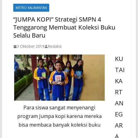
METRO KALIMANTAN
“JUMPA KOPI” Strategi SMPN 4
Tenggarong Membuat Koleksi Buku
Selalu Baru
3 Oktober 2019
Redaksi
KU
TAI
KA
RT
AN
Para siswa sangat menyenangi
EG
program Jumpa kopi karena mereka
AR
bisa membaca banyak koleksi buku
A,