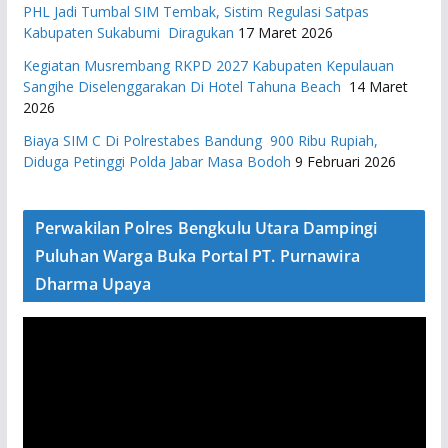
PHL Jadi Tumbal SIM Tembak, Sistim Regulasi Satpas
Kabupaten Sukabumi Diragukan
17 Maret 2026
Kegiatan Musrembang RKPD 2027 ​Kabupaten Kepulauan
Sangihe Diselenggarakan Di Hotel Tahuna Beach
14 Maret
2026
Biaya SIM C Di Polrestabes Bandung 900 Ribu Rupiah,
Diduga Petinggi Polda Jabar Masa Bodoh
9 Februari 2026
Perwakilan Polres Bengkulu Utara Dampingi
Puluhan Warga Buka Portal PT. Purnawira
Dharma Upaya