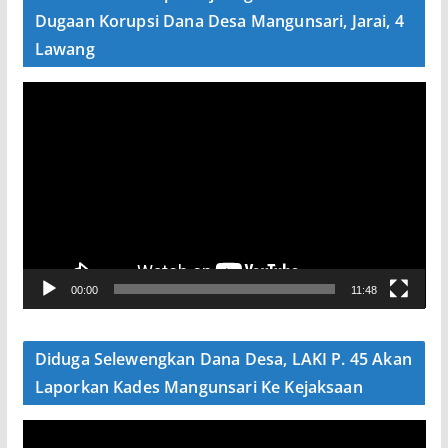
o
Dugaan Korupsi Dana Desa Mangunsari, Jarai, 4
Lawang
P
e
m
u
t
a
r
V
00:00
11:48
i
d
e
Diduga Selewengkan Dana Desa, LAKI P. 45 Akan
o
Laporkan Kades Mangunsari Ke Kejaksaan
P