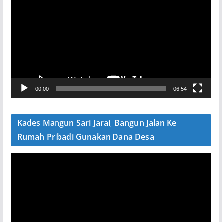
e
m
u
t
a
r
V
00:00
06:54
i
d
e
Kades Mangun Sari Jarai, Bangun Jalan Ke
o
Rumah Pribadi Gunakan Dana Desa
P
e
m
u
t
a