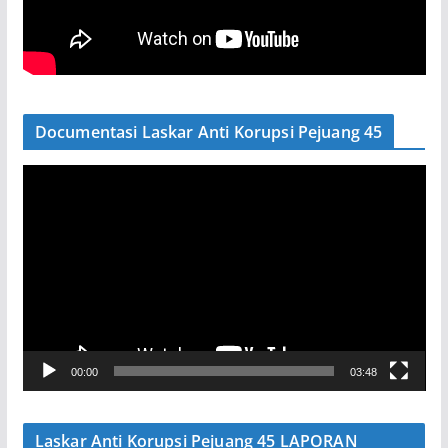
Documentasi Laskar Anti Korupsi Pejuang 45
P
e
m
u
t
a
r
V
00:00
03:48
i
d
e
Laskar Anti Korupsi Pejuang 45 LAPORAN