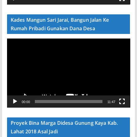
d
e
Kades Mangun Sari Jarai, Bangun Jalan Ke
o
Rumah Pribadi Gunakan Dana Desa
P
e
m
u
t
a
r
V
00:00
11:47
i
d
e
Proyek Bina Marga Didesa Gunung Kaya Kab.
o
Lahat 2018 Asal Jadi