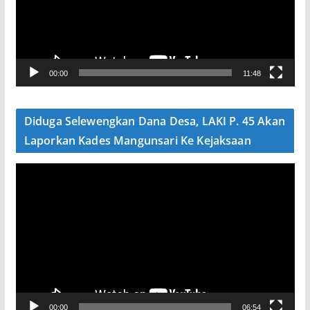
t
a
r
V
00:00
11:48
i
d
e
Diduga Selewengkan Dana Desa, LAKI P. 45 Akan
o
Laporkan Kades Mangunsari Ke Kejaksaan
P
e
m
u
t
a
r
V
00:00
06:54
i