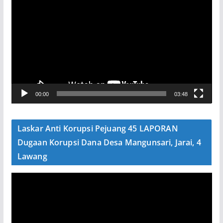
e
m
u
t
a
r
V
00:00
03:48
i
d
e
Laskar Anti Korupsi Pejuang 45 LAPORAN
o
Dugaan Korupsi Dana Desa Mangunsari, Jarai, 4
Lawang
P
e
m
u