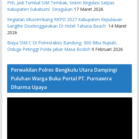
PHL Jadi Tumbal SIM Tembak, Sistim Regulasi Satpas
Kabupaten Sukabumi Diragukan
17 Maret 2026
Kegiatan Musrembang RKPD 2027 ​Kabupaten Kepulauan
Sangihe Diselenggarakan Di Hotel Tahuna Beach
14 Maret
2026
Biaya SIM C Di Polrestabes Bandung 900 Ribu Rupiah,
Diduga Petinggi Polda Jabar Masa Bodoh
9 Februari 2026
Perwakilan Polres Bengkulu Utara Dampingi
Puluhan Warga Buka Portal PT. Purnawira
Dharma Upaya