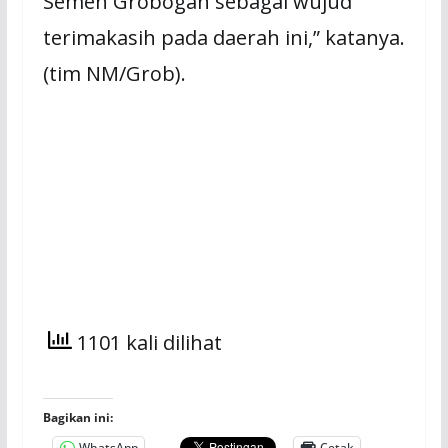
Semen Grobogan sebagai wujud
terimakasih pada daerah ini,” katanya.
(tim NM/Grob).
1101 kali dilihat
Bagikan ini:
WhatsApp
Cetak