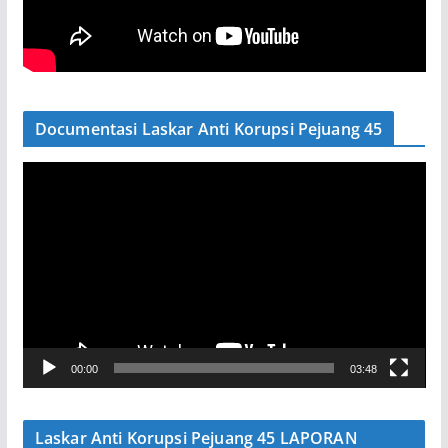
Documentasi Laskar Anti Korupsi Pejuang 45
P
e
m
u
t
a
r
V
00:00
03:48
i
d
e
Laskar Anti Korupsi Pejuang 45 LAPORAN