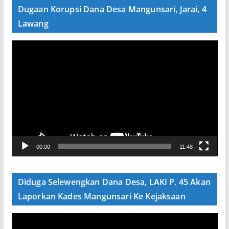
o
Dugaan Korupsi Dana Desa Mangunsari, Jarai, 4
Lawang
P
e
m
u
t
a
r
V
00:00
11:48
i
d
e
Diduga Selewengkan Dana Desa, LAKI P. 45 Akan
o
Laporkan Kades Mangunsari Ke Kejaksaan
P