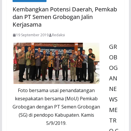
Kembangkan Potensi Daerah, Pemkab
dan PT Semen Grobogan Jalin
Kerjasama
19 September 2019
Redaksi
GR
OB
OG
AN
NE
Foto bersama usai penandatangan
kesepakatan bersama (MoU) Pemkab
WS
Grobogan dengan PT Semen Grobogan
ME
(SG) di pendopo Kabupaten. Kamis
TR
5/9/2019.
O.C