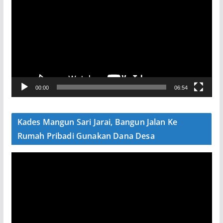
e
m
u
t
a
r
V
00:00
06:54
i
d
e
Kades Mangun Sari Jarai, Bangun Jalan Ke
o
Rumah Pribadi Gunakan Dana Desa
P
e
m
u
t
a