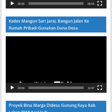
00:00
06:54
i
d
e
Kades Mangun Sari Jarai, Bangun Jalan Ke
o
Rumah Pribadi Gunakan Dana Desa
P
e
m
u
t
a
r
V
00:00
11:47
i
d
e
Proyek Bina Marga Didesa Gunung Kaya Kab.
o