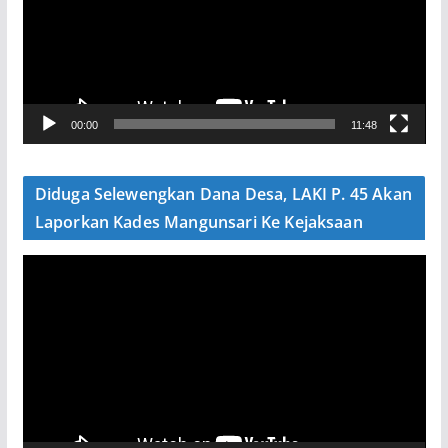
u
t
a
r
V
00:00
11:48
i
d
e
Diduga Selewengkan Dana Desa, LAKI P. 45 Akan
o
Laporkan Kades Mangunsari Ke Kejaksaan
P
e
m
u
t
a
r
V