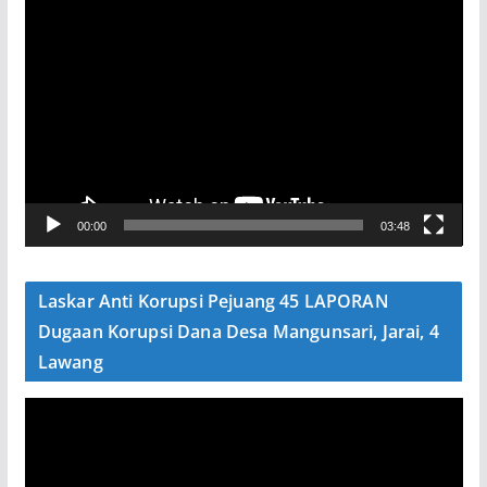
P
e
m
u
t
a
r
V
00:00
03:48
i
d
e
Laskar Anti Korupsi Pejuang 45 LAPORAN
o
Dugaan Korupsi Dana Desa Mangunsari, Jarai, 4
Lawang
P
e
m