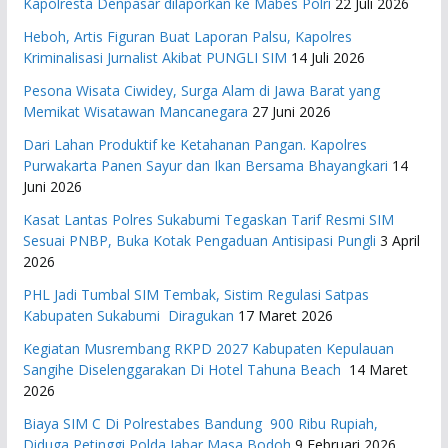
Kapolresta Denpasar dilaporkan ke Mabes Polri
22 Juli 2026
Heboh, Artis Figuran Buat Laporan Palsu, Kapolres
Kriminalisasi Jurnalist Akibat PUNGLI SIM
14 Juli 2026
Pesona Wisata Ciwidey, Surga Alam di Jawa Barat yang
Memikat Wisatawan Mancanegara
27 Juni 2026
Dari Lahan Produktif ke Ketahanan Pangan. Kapolres
Purwakarta Panen Sayur dan Ikan Bersama Bhayangkari
14
Juni 2026
Kasat Lantas Polres Sukabumi Tegaskan Tarif Resmi SIM
Sesuai PNBP, Buka Kotak Pengaduan Antisipasi Pungli
3 April
2026
PHL Jadi Tumbal SIM Tembak, Sistim Regulasi Satpas
Kabupaten Sukabumi Diragukan
17 Maret 2026
Kegiatan Musrembang RKPD 2027 ​Kabupaten Kepulauan
Sangihe Diselenggarakan Di Hotel Tahuna Beach
14 Maret
2026
Biaya SIM C Di Polrestabes Bandung 900 Ribu Rupiah,
Diduga Petinggi Polda Jabar Masa Bodoh
9 Februari 2026