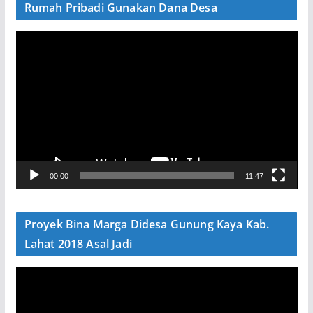
Rumah Pribadi Gunakan Dana Desa
P
e
m
u
t
a
r
V
00:00
11:47
i
d
e
Proyek Bina Marga Didesa Gunung Kaya Kab.
o
Lahat 2018 Asal Jadi
P
e
m