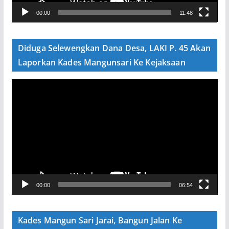
V
00:00
11:48
i
d
e
Diduga Selewengkan Dana Desa, LAKI P. 45 Akan
o
Laporkan Kades Mangunsari Ke Kejaksaan
P
e
m
u
t
a
r
V
00:00
06:54
i
d
e
Kades Mangun Sari Jarai, Bangun Jalan Ke
o