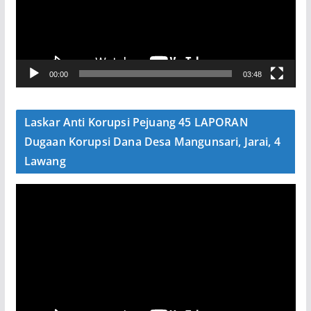
t
a
r
V
00:00
03:48
i
d
e
Laskar Anti Korupsi Pejuang 45 LAPORAN
o
Dugaan Korupsi Dana Desa Mangunsari, Jarai, 4
Lawang
P
e
m
u
t
a
r