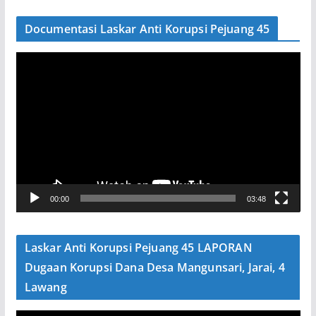
Documentasi Laskar Anti Korupsi Pejuang 45
P
e
m
u
t
a
r
V
00:00
03:48
i
d
e
Laskar Anti Korupsi Pejuang 45 LAPORAN
o
Dugaan Korupsi Dana Desa Mangunsari, Jarai, 4
Lawang