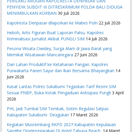
PERILAKU AROGAN KAPOLRESTA DENPASAR DAN
PENYIDIK SUBDIT III DITRESKRIMUM POLDA BALI DIDUGA
MENIMBULKAN KORBAN
30 Juli 2026
Kapolresta Denpasar dilaporkan ke Mabes Polri
22 Juli 2026
Heboh, Artis Figuran Buat Laporan Palsu, Kapolres
Kriminalisasi Jurnalist Akibat PUNGLI SIM
14 Juli 2026
Pesona Wisata Ciwidey, Surga Alam di Jawa Barat yang
Memikat Wisatawan Mancanegara
27 Juni 2026
Dari Lahan Produktif ke Ketahanan Pangan. Kapolres
Purwakarta Panen Sayur dan Ikan Bersama Bhayangkari
14
Juni 2026
Kasat Lantas Polres Sukabumi Tegaskan Tarif Resmi SIM
Sesuai PNBP, Buka Kotak Pengaduan Antisipasi Pungli
3 April
2026
PHL Jadi Tumbal SIM Tembak, Sistim Regulasi Satpas
Kabupaten Sukabumi Diragukan
17 Maret 2026
Kegiatan Musrembang RKPD 2027 ​Kabupaten Kepulauan
Sangihe Diselenggarakan Di Hotel Tahuna Beach
14 Maret