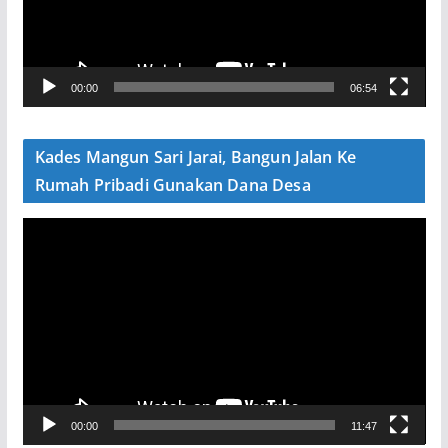
a
r
V
00:00
06:54
i
d
e
Kades Mangun Sari Jarai, Bangun Jalan Ke
o
Rumah Pribadi Gunakan Dana Desa
P
e
m
u
t
a
r
V
00:00
11:47
i