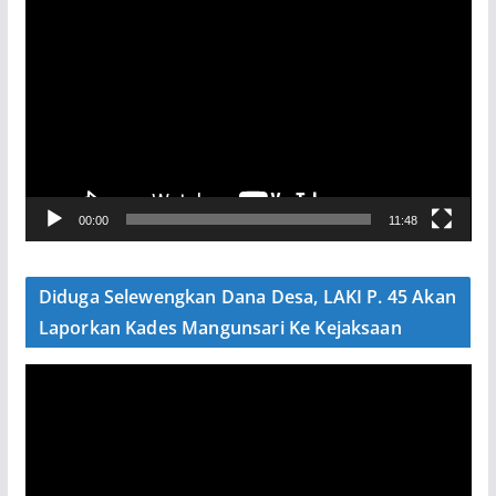
P
e
m
u
t
a
r
V
00:00
11:48
i
d
e
Diduga Selewengkan Dana Desa, LAKI P. 45 Akan
o
Laporkan Kades Mangunsari Ke Kejaksaan
P
e
m
u
t