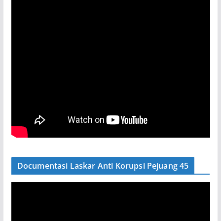
Documentasi Laskar Anti Korupsi Pejuang 45
P
e
m