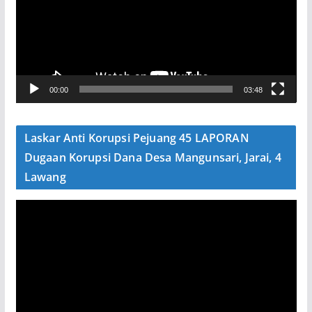
u
t
a
r
V
00:00
03:48
i
d
e
Laskar Anti Korupsi Pejuang 45 LAPORAN
o
Dugaan Korupsi Dana Desa Mangunsari, Jarai, 4
Lawang
P
e
m
u
t
a