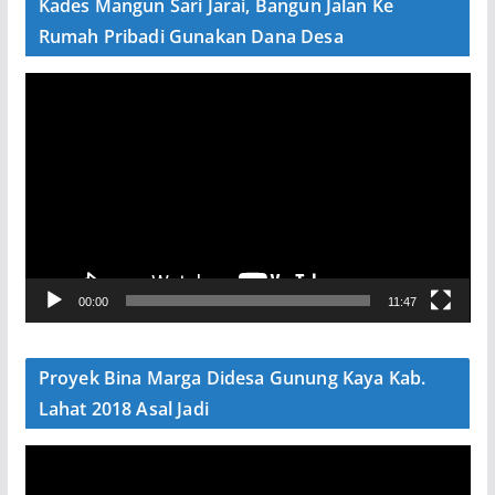
Kades Mangun Sari Jarai, Bangun Jalan Ke
o
Rumah Pribadi Gunakan Dana Desa
P
e
m
u
t
a
r
V
00:00
11:47
i
d
e
Proyek Bina Marga Didesa Gunung Kaya Kab.
o
Lahat 2018 Asal Jadi
P
e