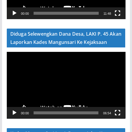
r
V
00:00
11:48
i
d
e
Diduga Selewengkan Dana Desa, LAKI P. 45 Akan
o
Laporkan Kades Mangunsari Ke Kejaksaan
P
e
m
u
t
a
r
V
00:00
06:54
i
d
e