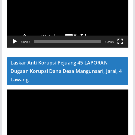
u
t
a
r
V
00:00
03:48
i
d
e
Laskar Anti Korupsi Pejuang 45 LAPORAN
o
Dugaan Korupsi Dana Desa Mangunsari, Jarai, 4
Lawang
P
e
m
u
t
a