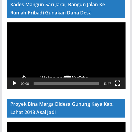
e
Kades Mangun Sari Jarai, Bangun Jalan Ke
o
Rumah Pribadi Gunakan Dana Desa
P
e
m
u
t
a
r
V
00:00
11:47
i
d
e
Proyek Bina Marga Didesa Gunung Kaya Kab.
o
Lahat 2018 Asal Jadi
P