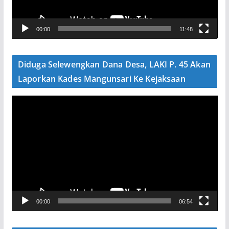
r
V
00:00
11:48
i
d
e
Diduga Selewengkan Dana Desa, LAKI P. 45 Akan
o
Laporkan Kades Mangunsari Ke Kejaksaan
P
e
m
u
t
a
r
V
00:00
06:54
i
d