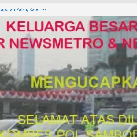
orkan ke Mabes Polri
Laporan Palsu, Kapolres
bat PUNGLI SIM
rga Alam di Jawa Barat yang
anegara
P/KUHAP Baru 2026, Tegaskan
Langsung Dipidana
LRESTA DENPASAR DAN
TRESKRIMUM POLDA BALI DIDUGA