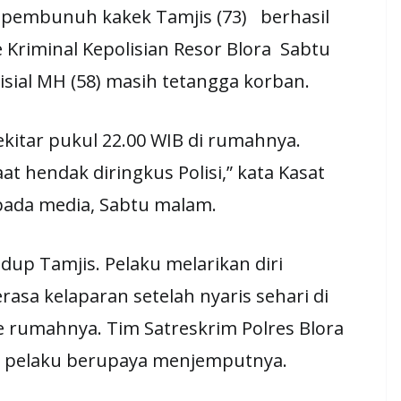
u pembunuh kakek Tamjis (73) berhasil
 Kriminal Kepolisian Resor Blora Sabtu
nisial MH (58) masih tetangga korban.
ekitar pukul 22.00 WIB di rumahnya.
t hendak diringkus Polisi,” kata Kasat
epada media, Sabtu malam.
idup Tamjis. Pelaku melarikan diri
asa kelaparan setelah nyaris sehari di
 rumahnya. Tim Satreskrim Polres Blora
k pelaku berupaya menjemputnya.