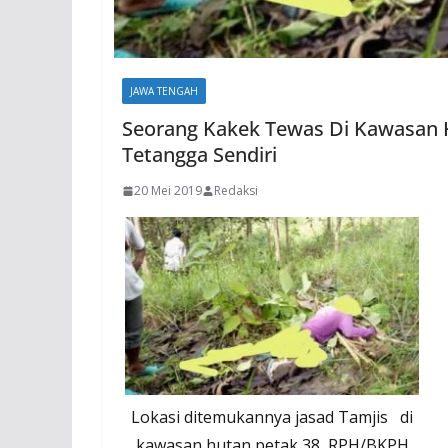
JAWA TENGAH
Seorang Kakek Tewas Di Kawasan 
Tetangga Sendiri
20 Mei 2019
Redaksi
Lokasi ditemukannya jasad Tamjis di
kawasan hutan petak 38, RPH/BKPH