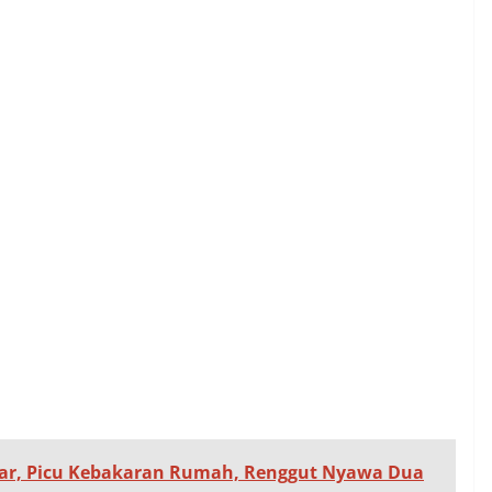
ar, Picu Kebakaran Rumah, Renggut Nyawa Dua