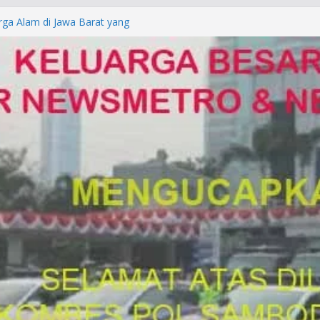
rga Alam di Jawa Barat yang
anegara
P/KUHAP Baru 2026, Tegaskan
Langsung Dipidana
LRESTA DENPASAR DAN
TRESKRIMUM POLDA BALI DIDUGA
orkan ke Mabes Polri
Laporan Palsu, Kapolres
bat PUNGLI SIM