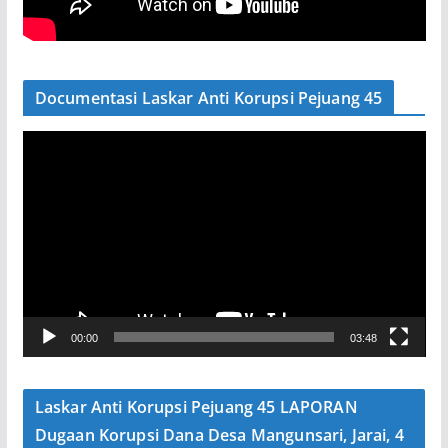
Documentasi Laskar Anti Korupsi Pejuang 45
P
e
m
u
t
a
r
V
00:00
03:48
i
d
e
Laskar Anti Korupsi Pejuang 45 LAPORAN
o
Dugaan Korupsi Dana Desa Mangunsari, Jarai, 4