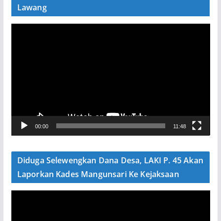
Lawang
P
e
m
u
t
a
r
V
00:00
11:48
i
d
e
Diduga Selewengkan Dana Desa, LAKI P. 45 Akan
o
Laporkan Kades Mangunsari Ke Kejaksaan
P
e
m