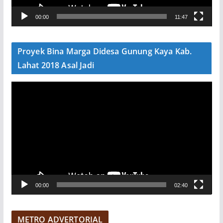
V
00:00
11:47
i
d
e
Proyek Bina Marga Didesa Gunung Kaya Kab.
o
Lahat 2018 Asal Jadi
P
e
m
u
t
a
r
V
00:00
02:40
i
d
e
METRO ADVERTORIAL