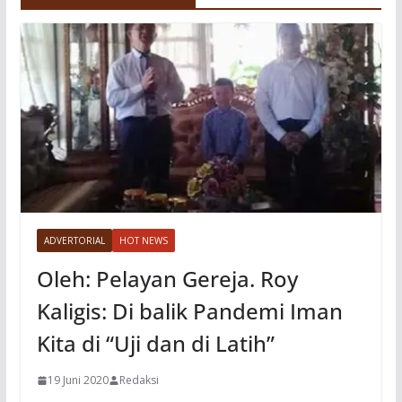
o
ADVERTORIAL
HOT NEWS
Oleh: Pelayan Gereja. Roy
Kaligis: Di balik Pandemi Iman
Kita di “Uji dan di Latih”
19 Juni 2020
Redaksi