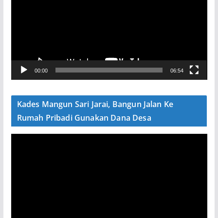
u
t
a
r
V
00:00
06:54
i
d
e
Kades Mangun Sari Jarai, Bangun Jalan Ke
o
Rumah Pribadi Gunakan Dana Desa
P
e
m
u
t
a
r