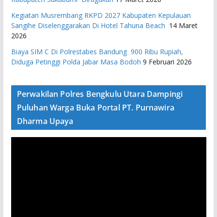
Kegiatan Musrembang RKPD 2027 ​Kabupaten Kepulauan
Sangihe Diselenggarakan Di Hotel Tahuna Beach
14 Maret
2026
Biaya SIM C Di Polrestabes Bandung 900 Ribu Rupiah,
Diduga Petinggi Polda Jabar Masa Bodoh
9 Februari 2026
Perwakilan Polres Bengkulu Utara Dampingi
Puluhan Warga Buka Portal PT. Purnawira
Dharma Upaya