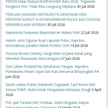
PWOIN Gelar Diskusi KUHP/KUHAP Baru 2026, Tegaskan
Sengketa Pers Tidak Bisa Langsung Dipidana
30 Juli 2026
PERILAKU AROGAN KAPOLRESTA DENPASAR DAN
PENYIDIK SUBDIT III DITRESKRIMUM POLDA BALI DIDUGA
MENIMBULKAN KORBAN
30 Juli 2026
Kapolresta Denpasar dilaporkan ke Mabes Polri
22 Juli 2026
Heboh, Artis Figuran Buat Laporan Palsu, Kapolres
Kriminalisasi Jurnalist Akibat PUNGLI SIM
14 Juli 2026
Pesona Wisata Ciwidey, Surga Alam di Jawa Barat yang
Memikat Wisatawan Mancanegara
27 Juni 2026
Dari Lahan Produktif ke Ketahanan Pangan. Kapolres
Purwakarta Panen Sayur dan Ikan Bersama Bhayangkari
14
Juni 2026
Kasat Lantas Polres Sukabumi Tegaskan Tarif Resmi SIM
Sesuai PNBP, Buka Kotak Pengaduan Antisipasi Pungli
3 April
2026
PHL Jadi Tumbal SIM Tembak, Sistim Regulasi Satpas
Kabupaten Sukabumi Diragukan
17 Maret 2026