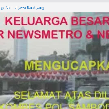
rga Alam di Jawa Barat yang
anegara
P/KUHAP Baru 2026, Tegaskan
Langsung Dipidana
LRESTA DENPASAR DAN
TRESKRIMUM POLDA BALI DIDUGA
orkan ke Mabes Polri
Laporan Palsu, Kapolres
bat PUNGLI SIM