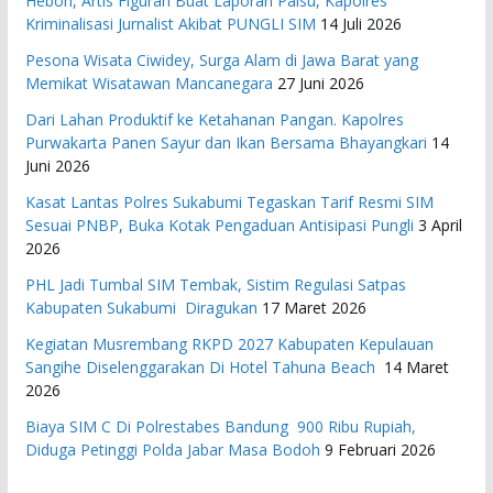
Heboh, Artis Figuran Buat Laporan Palsu, Kapolres
Kriminalisasi Jurnalist Akibat PUNGLI SIM
14 Juli 2026
Pesona Wisata Ciwidey, Surga Alam di Jawa Barat yang
Memikat Wisatawan Mancanegara
27 Juni 2026
Dari Lahan Produktif ke Ketahanan Pangan. Kapolres
Purwakarta Panen Sayur dan Ikan Bersama Bhayangkari
14
Juni 2026
Kasat Lantas Polres Sukabumi Tegaskan Tarif Resmi SIM
Sesuai PNBP, Buka Kotak Pengaduan Antisipasi Pungli
3 April
2026
PHL Jadi Tumbal SIM Tembak, Sistim Regulasi Satpas
Kabupaten Sukabumi Diragukan
17 Maret 2026
Kegiatan Musrembang RKPD 2027 ​Kabupaten Kepulauan
Sangihe Diselenggarakan Di Hotel Tahuna Beach
14 Maret
2026
Biaya SIM C Di Polrestabes Bandung 900 Ribu Rupiah,
Diduga Petinggi Polda Jabar Masa Bodoh
9 Februari 2026