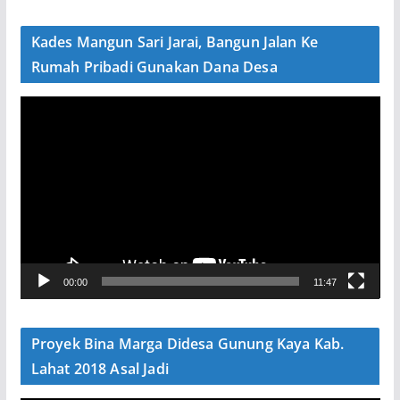
d
e
Kades Mangun Sari Jarai, Bangun Jalan Ke
o
Rumah Pribadi Gunakan Dana Desa
P
e
m
u
t
a
r
V
00:00
11:47
i
d
e
Proyek Bina Marga Didesa Gunung Kaya Kab.
o
Lahat 2018 Asal Jadi