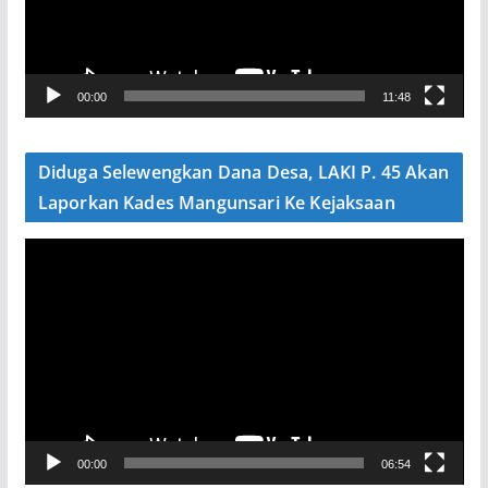
a
r
V
00:00
11:48
i
d
e
Diduga Selewengkan Dana Desa, LAKI P. 45 Akan
o
Laporkan Kades Mangunsari Ke Kejaksaan
P
e
m
u
t
a
r
V
00:00
06:54
i