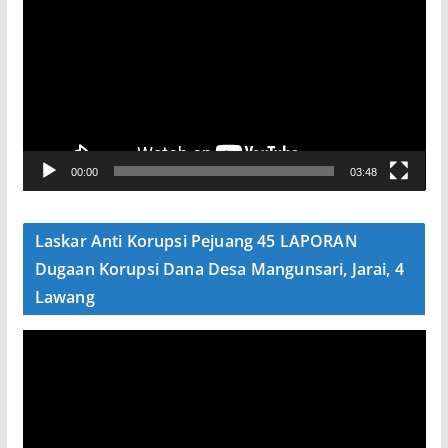
e
m
u
t
a
r
V
00:00
03:48
i
d
e
Laskar Anti Korupsi Pejuang 45 LAPORAN
o
Dugaan Korupsi Dana Desa Mangunsari, Jarai, 4
Lawang
P
e
m
u
t