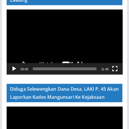
P
e
m
u
t
a
r
V
00:00
11:48
i
d
e
Diduga Selewengkan Dana Desa, LAKI P. 45 Akan
o
Laporkan Kades Mangunsari Ke Kejaksaan
P
e
m