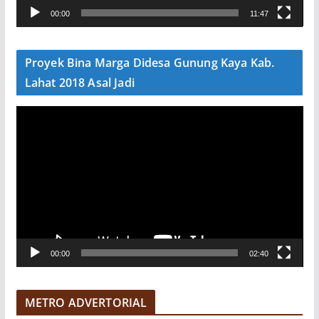
00:00
11:47
i
d
e
Proyek Bina Marga Didesa Gunung Kaya Kab.
o
Lahat 2018 Asal Jadi
P
e
m
u
t
a
r
V
00:00
02:40
i
d
e
METRO ADVERTORIAL
o