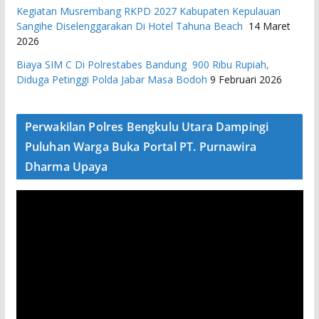
Kegiatan Musrembang RKPD 2027 ​Kabupaten Kepulauan
Sangihe Diselenggarakan Di Hotel Tahuna Beach
14 Maret
2026
Biaya SIM C Di Polrestabes Bandung 900 Ribu Rupiah,
Diduga Petinggi Polda Jabar Masa Bodoh
9 Februari 2026
Perwakilan Polres Bengkulu Utara Dampingi
Puluhan Warga Buka Portal PT. Purnawira
Dharma Upaya