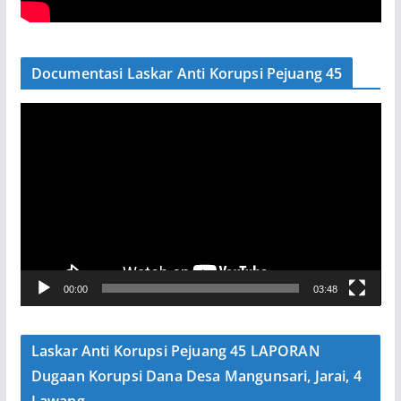
Documentasi Laskar Anti Korupsi Pejuang 45
P
e
m
u
t
a
r
V
00:00
03:48
i
d
e
Laskar Anti Korupsi Pejuang 45 LAPORAN
o
Dugaan Korupsi Dana Desa Mangunsari, Jarai, 4
Lawang