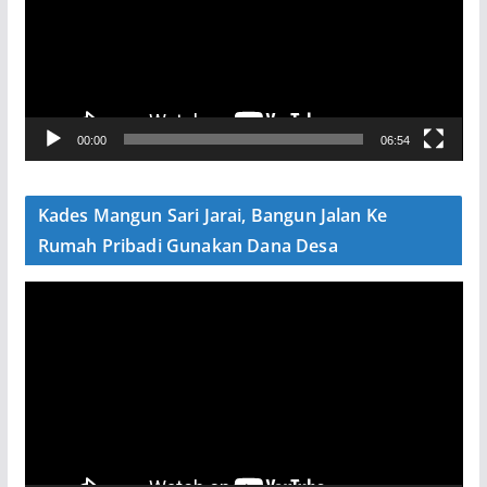
u
t
a
r
V
00:00
06:54
i
d
e
Kades Mangun Sari Jarai, Bangun Jalan Ke
o
Rumah Pribadi Gunakan Dana Desa
P
e
m
u
t
a
r
V