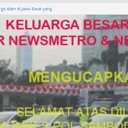
rga Alam di Jawa Barat yang
anegara
P/KUHAP Baru 2026, Tegaskan
Langsung Dipidana
LRESTA DENPASAR DAN
TRESKRIMUM POLDA BALI DIDUGA
orkan ke Mabes Polri
Laporan Palsu, Kapolres
bat PUNGLI SIM