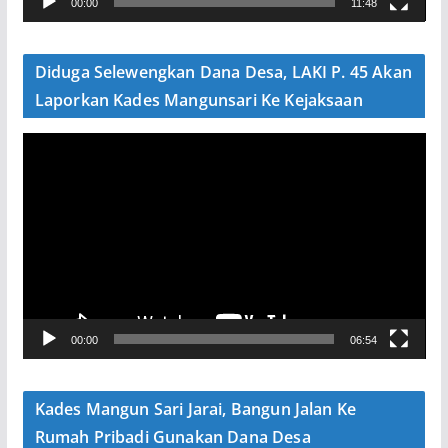
00:00
11:48
i
d
e
Diduga Selewengkan Dana Desa, LAKI P. 45 Akan
o
Laporkan Kades Mangunsari Ke Kejaksaan
P
e
m
u
t
a
r
V
00:00
06:54
i
d
e
Kades Mangun Sari Jarai, Bangun Jalan Ke
o
Rumah Pribadi Gunakan Dana Desa