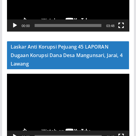
a
r
V
00:00
03:48
i
d
e
Laskar Anti Korupsi Pejuang 45 LAPORAN
o
Dugaan Korupsi Dana Desa Mangunsari, Jarai, 4
Lawang
P
e
m
u
t
a
r
V