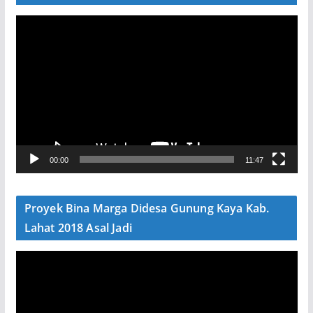
P
e
m
u
t
a
r
V
00:00
11:47
i
d
e
Proyek Bina Marga Didesa Gunung Kaya Kab.
o
Lahat 2018 Asal Jadi
P
e
m
u