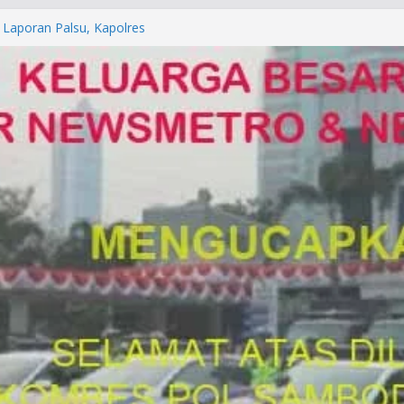
porkan ke Mabes Polri
 Laporan Palsu, Kapolres
ibat PUNGLI SIM
urga Alam di Jawa Barat yang
canegara
HP/KUHAP Baru 2026, Tegaskan
 Langsung Dipidana
OLRESTA DENPASAR DAN
ITRESKRIMUM POLDA BALI DIDUGA
N