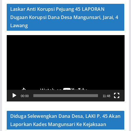
e
Laskar Anti Korupsi Pejuang 45 LAPORAN
o
Dugaan Korupsi Dana Desa Mangunsari, Jarai, 4
Lawang
P
e
m
u
t
a
r
V
00:00
11:48
i
d
e
Diduga Selewengkan Dana Desa, LAKI P. 45 Akan
o
Laporkan Kades Mangunsari Ke Kejaksaan