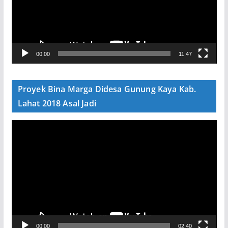
t
a
r
V
00:00
11:47
i
d
e
Proyek Bina Marga Didesa Gunung Kaya Kab.
o
Lahat 2018 Asal Jadi
P
e
m
u
t
a
r
V
00:00
02:40
i