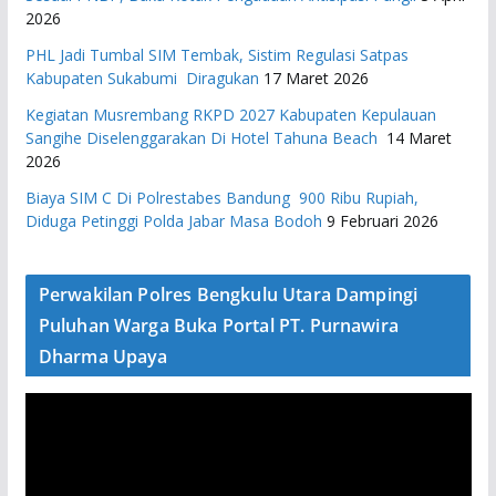
2026
PHL Jadi Tumbal SIM Tembak, Sistim Regulasi Satpas
Kabupaten Sukabumi Diragukan
17 Maret 2026
Kegiatan Musrembang RKPD 2027 ​Kabupaten Kepulauan
Sangihe Diselenggarakan Di Hotel Tahuna Beach
14 Maret
2026
Biaya SIM C Di Polrestabes Bandung 900 Ribu Rupiah,
Diduga Petinggi Polda Jabar Masa Bodoh
9 Februari 2026
Perwakilan Polres Bengkulu Utara Dampingi
Puluhan Warga Buka Portal PT. Purnawira
Dharma Upaya