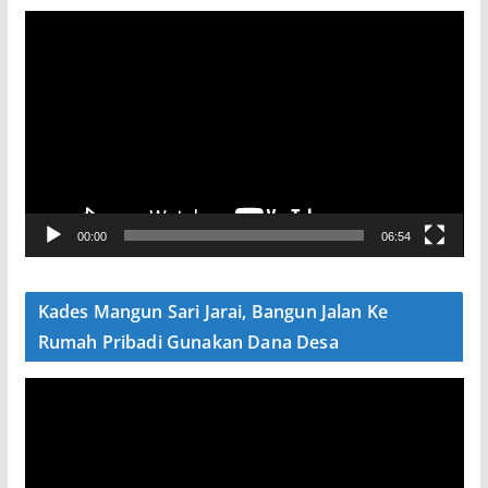
P
e
m
u
t
a
r
V
00:00
06:54
i
d
e
Kades Mangun Sari Jarai, Bangun Jalan Ke
o
Rumah Pribadi Gunakan Dana Desa
P
e
m
u