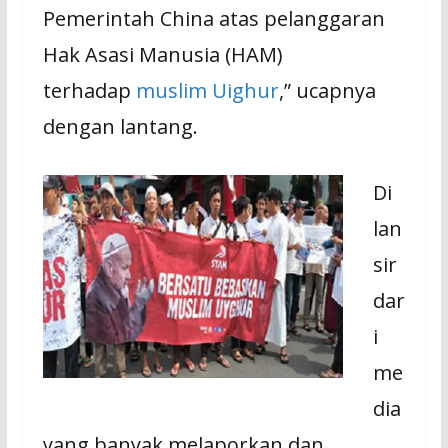
Pemerintah China atas pelanggaran
Hak Asasi Manusia (HAM)
terhadap
muslim Uighur
,” ucapnya
dengan lantang.
Di
lan
sir
dar
i
me
dia
yang banyak melaporkan dan