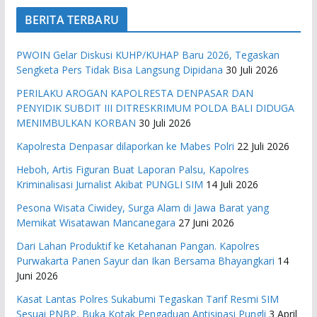
BERITA TERBARU
PWOIN Gelar Diskusi KUHP/KUHAP Baru 2026, Tegaskan
Sengketa Pers Tidak Bisa Langsung Dipidana
30 Juli 2026
PERILAKU AROGAN KAPOLRESTA DENPASAR DAN
PENYIDIK SUBDIT III DITRESKRIMUM POLDA BALI DIDUGA
MENIMBULKAN KORBAN
30 Juli 2026
Kapolresta Denpasar dilaporkan ke Mabes Polri
22 Juli 2026
Heboh, Artis Figuran Buat Laporan Palsu, Kapolres
Kriminalisasi Jurnalist Akibat PUNGLI SIM
14 Juli 2026
Pesona Wisata Ciwidey, Surga Alam di Jawa Barat yang
Memikat Wisatawan Mancanegara
27 Juni 2026
Dari Lahan Produktif ke Ketahanan Pangan. Kapolres
Purwakarta Panen Sayur dan Ikan Bersama Bhayangkari
14
Juni 2026
Kasat Lantas Polres Sukabumi Tegaskan Tarif Resmi SIM
Sesuai PNBP, Buka Kotak Pengaduan Antisipasi Pungli
3 April