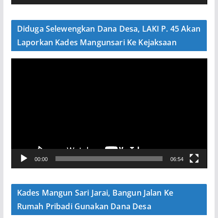
d
e
Diduga Selewengkan Dana Desa, LAKI P. 45 Akan
o
Laporkan Kades Mangunsari Ke Kejaksaan
P
e
m
u
t
a
r
V
00:00
06:54
i
d
e
Kades Mangun Sari Jarai, Bangun Jalan Ke
o
Rumah Pribadi Gunakan Dana Desa