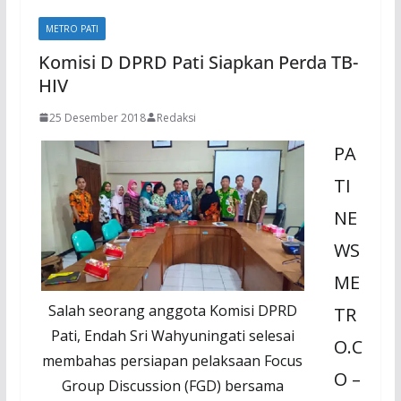
METRO PATI
Komisi D DPRD Pati Siapkan Perda TB-
HIV
25 Desember 2018
Redaksi
PA
TI
NE
WS
ME
Salah seorang anggota Komisi DPRD
TR
Pati, Endah Sri Wahyuningati selesai
O.C
membahas persiapan pelaksaan Focus
O –
Group Discussion (FGD) bersama