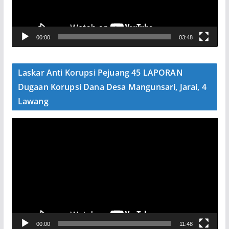
a
r
V
00:00
03:48
i
d
e
Laskar Anti Korupsi Pejuang 45 LAPORAN
o
Dugaan Korupsi Dana Desa Mangunsari, Jarai, 4
Lawang
P
e
m
u
t
a
r
V
00:00
11:48
i