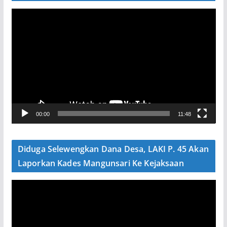
P
e
m
u
t
a
r
V
00:00
11:48
i
d
e
Diduga Selewengkan Dana Desa, LAKI P. 45 Akan
o
Laporkan Kades Mangunsari Ke Kejaksaan
P
e
m
u