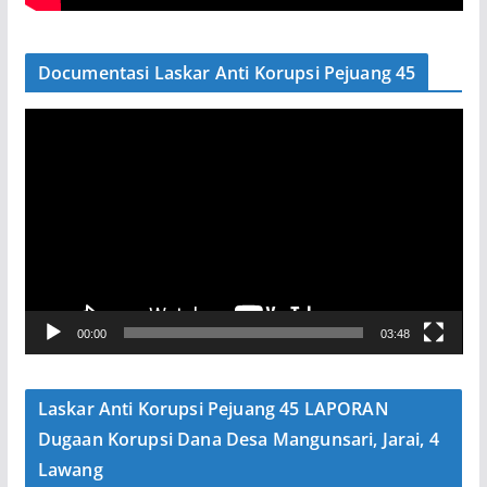
Documentasi Laskar Anti Korupsi Pejuang 45
P
e
m
u
t
a
r
V
00:00
03:48
i
d
e
Laskar Anti Korupsi Pejuang 45 LAPORAN
o
Dugaan Korupsi Dana Desa Mangunsari, Jarai, 4
Lawang