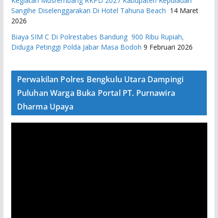
Kegiatan Musrembang RKPD 2027 ​Kabupaten Kepulauan
Sangihe Diselenggarakan Di Hotel Tahuna Beach
14 Maret
2026
Biaya SIM C Di Polrestabes Bandung 900 Ribu Rupiah,
Diduga Petinggi Polda Jabar Masa Bodoh
9 Februari 2026
Perwakilan Polres Bengkulu Utara Dampingi
Puluhan Warga Buka Portal PT. Purnawira
Dharma Upaya