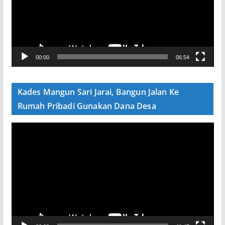
t
a
r
V
00:00
06:54
i
d
e
Kades Mangun Sari Jarai, Bangun Jalan Ke
o
Rumah Pribadi Gunakan Dana Desa
P
e
m
u
t
a
r
V