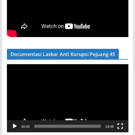
Documentasi Laskar Anti Korupsi Pejuang 45
P
e
m
u
t
a
r
V
00:00
03:48
i