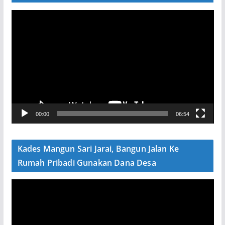
P
e
m
u
t
a
r
V
00:00
06:54
i
d
e
Kades Mangun Sari Jarai, Bangun Jalan Ke
o
Rumah Pribadi Gunakan Dana Desa
P
e
m
u