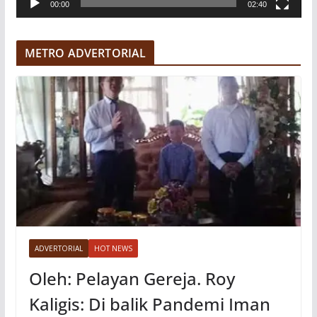
00:00
02:40
i
d
e
METRO ADVERTORIAL
o
ADVERTORIAL
HOT NEWS
Oleh: Pelayan Gereja. Roy
Kaligis: Di balik Pandemi Iman