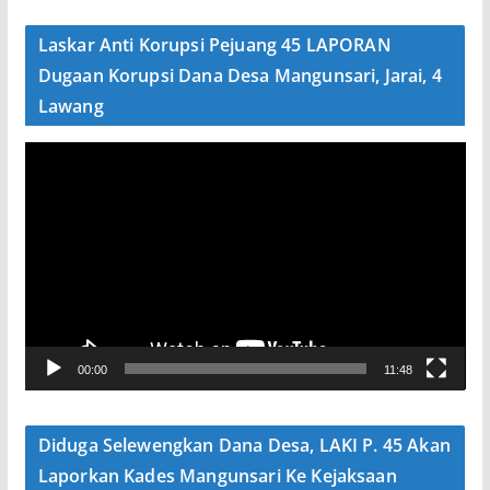
d
e
Laskar Anti Korupsi Pejuang 45 LAPORAN
o
Dugaan Korupsi Dana Desa Mangunsari, Jarai, 4
Lawang
P
e
m
u
t
a
r
V
00:00
11:48
i
d
e
Diduga Selewengkan Dana Desa, LAKI P. 45 Akan
o
Laporkan Kades Mangunsari Ke Kejaksaan