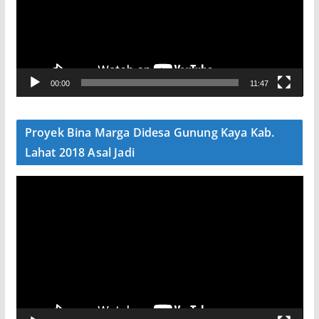
t
a
r
V
00:00
11:47
i
d
e
Proyek Bina Marga Didesa Gunung Kaya Kab.
o
Lahat 2018 Asal Jadi
P
e
m
u
t
a
r
V