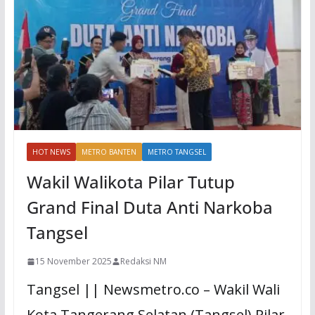
HOT NEWS
METRO BANTEN
METRO TANGSEL
Wakil Walikota Pilar Tutup
Grand Final Duta Anti Narkoba
Tangsel
15 November 2025
Redaksi NM
Tangsel || Newsmetro.co – Wakil Wali
Kota Tangerang Selatan (Tangsel) Pilar