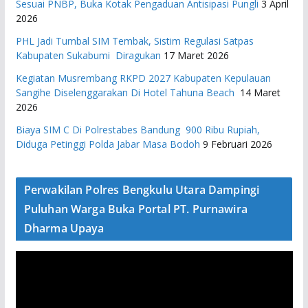
Sesuai PNBP, Buka Kotak Pengaduan Antisipasi Pungli
3 April
2026
PHL Jadi Tumbal SIM Tembak, Sistim Regulasi Satpas
Kabupaten Sukabumi Diragukan
17 Maret 2026
Kegiatan Musrembang RKPD 2027 ​Kabupaten Kepulauan
Sangihe Diselenggarakan Di Hotel Tahuna Beach
14 Maret
2026
Biaya SIM C Di Polrestabes Bandung 900 Ribu Rupiah,
Diduga Petinggi Polda Jabar Masa Bodoh
9 Februari 2026
Perwakilan Polres Bengkulu Utara Dampingi
Puluhan Warga Buka Portal PT. Purnawira
Dharma Upaya