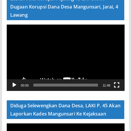
o
Dugaan Korupsi Dana Desa Mangunsari, Jarai, 4
Lawang
P
e
m
u
t
a
r
V
00:00
11:48
i
d
e
Diduga Selewengkan Dana Desa, LAKI P. 45 Akan
o
Laporkan Kades Mangunsari Ke Kejaksaan
P