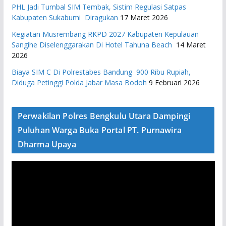
PHL Jadi Tumbal SIM Tembak, Sistim Regulasi Satpas
Kabupaten Sukabumi Diragukan
17 Maret 2026
Kegiatan Musrembang RKPD 2027 ​Kabupaten Kepulauan
Sangihe Diselenggarakan Di Hotel Tahuna Beach
14 Maret
2026
Biaya SIM C Di Polrestabes Bandung 900 Ribu Rupiah,
Diduga Petinggi Polda Jabar Masa Bodoh
9 Februari 2026
Perwakilan Polres Bengkulu Utara Dampingi
Puluhan Warga Buka Portal PT. Purnawira
Dharma Upaya