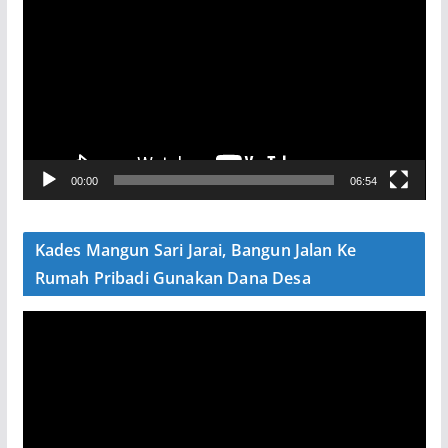
e
m
u
t
a
r
V
00:00
06:54
i
d
e
Kades Mangun Sari Jarai, Bangun Jalan Ke
o
Rumah Pribadi Gunakan Dana Desa
P
e
m
u
t
a