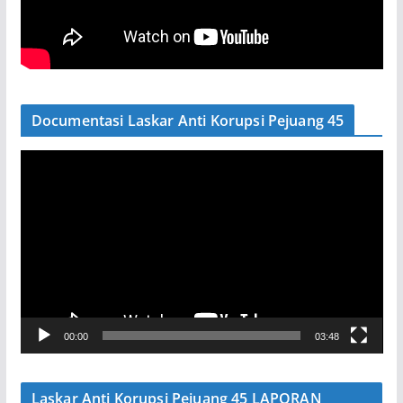
Documentasi Laskar Anti Korupsi Pejuang 45
P
e
m
u
t
a
r
V
00:00
03:48
i
d
e
Laskar Anti Korupsi Pejuang 45 LAPORAN