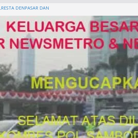
LRESTA DENPASAR DAN
TRESKRIMUM POLDA BALI DIDUGA
orkan ke Mabes Polri
Laporan Palsu, Kapolres
bat PUNGLI SIM
rga Alam di Jawa Barat yang
anegara
P/KUHAP Baru 2026, Tegaskan
Langsung Dipidana