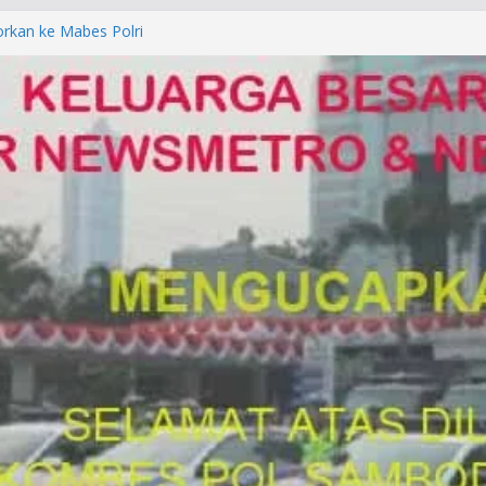
orkan ke Mabes Polri
Laporan Palsu, Kapolres
bat PUNGLI SIM
rga Alam di Jawa Barat yang
anegara
P/KUHAP Baru 2026, Tegaskan
Langsung Dipidana
LRESTA DENPASAR DAN
TRESKRIMUM POLDA BALI DIDUGA