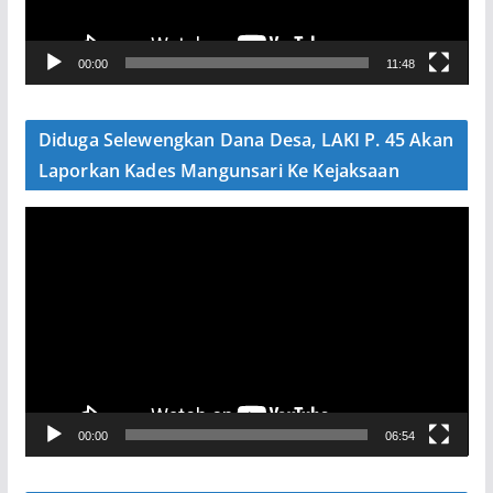
r
V
00:00
11:48
i
d
e
Diduga Selewengkan Dana Desa, LAKI P. 45 Akan
o
Laporkan Kades Mangunsari Ke Kejaksaan
P
e
m
u
t
a
r
V
00:00
06:54
i
d