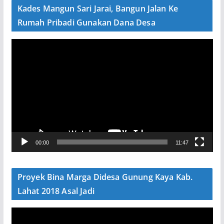
e
Kades Mangun Sari Jarai, Bangun Jalan Ke
o
Rumah Pribadi Gunakan Dana Desa
P
e
m
u
t
a
r
V
00:00
11:47
i
d
e
Proyek Bina Marga Didesa Gunung Kaya Kab.
o
Lahat 2018 Asal Jadi
P