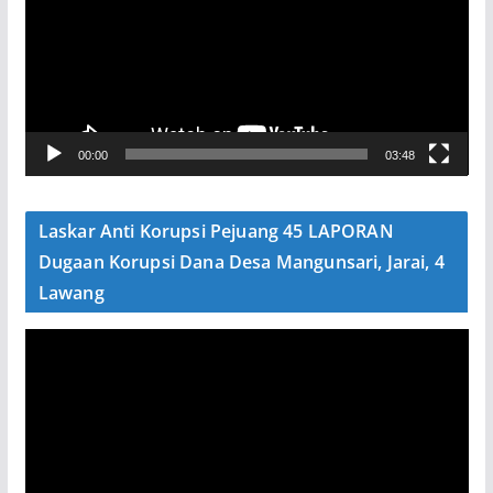
u
t
a
r
V
00:00
03:48
i
d
e
Laskar Anti Korupsi Pejuang 45 LAPORAN
o
Dugaan Korupsi Dana Desa Mangunsari, Jarai, 4
Lawang
P
e
m
u
t
a