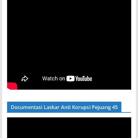
Documentasi Laskar Anti Korupsi Pejuang 45
P
e
m