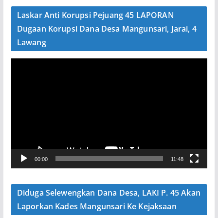
e
Laskar Anti Korupsi Pejuang 45 LAPORAN
o
Dugaan Korupsi Dana Desa Mangunsari, Jarai, 4
Lawang
P
e
m
u
t
a
r
V
00:00
11:48
i
d
e
Diduga Selewengkan Dana Desa, LAKI P. 45 Akan
o
Laporkan Kades Mangunsari Ke Kejaksaan