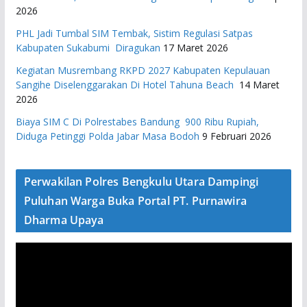
2026
PHL Jadi Tumbal SIM Tembak, Sistim Regulasi Satpas
Kabupaten Sukabumi Diragukan
17 Maret 2026
Kegiatan Musrembang RKPD 2027 ​Kabupaten Kepulauan
Sangihe Diselenggarakan Di Hotel Tahuna Beach
14 Maret
2026
Biaya SIM C Di Polrestabes Bandung 900 Ribu Rupiah,
Diduga Petinggi Polda Jabar Masa Bodoh
9 Februari 2026
Perwakilan Polres Bengkulu Utara Dampingi
Puluhan Warga Buka Portal PT. Purnawira
Dharma Upaya