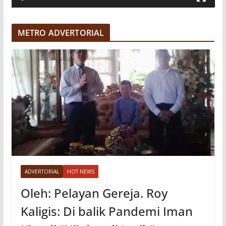
d
e
METRO ADVERTORIAL
o
ADVERTORIAL
HOT NEWS
Oleh: Pelayan Gereja. Roy
Kaligis: Di balik Pandemi Iman