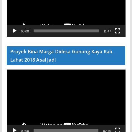
t
a
r
V
00:00
11:47
i
d
e
Proyek Bina Marga Didesa Gunung Kaya Kab.
o
Lahat 2018 Asal Jadi
P
e
m
u
t
a
r
V
00:00
02:40
i