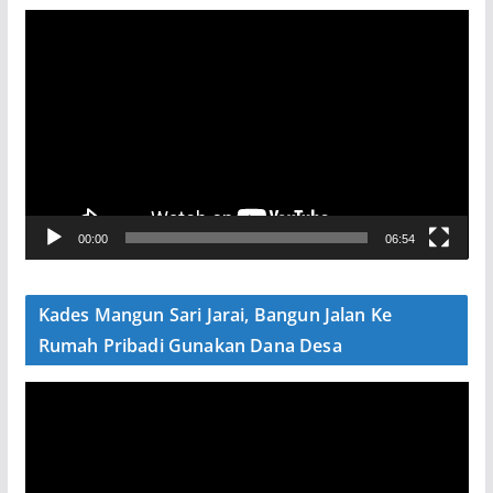
P
e
m
u
t
a
r
V
00:00
06:54
i
d
e
Kades Mangun Sari Jarai, Bangun Jalan Ke
o
Rumah Pribadi Gunakan Dana Desa
P
e
m
u