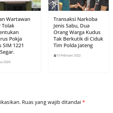
an Wartawan
Transaksi Narkoba
 Tolak
Jenis Sabu, Dua
entukan
Orang Warga Kudus
rus Pokja
Tak Berkutik di Ciduk
s SIM 1221
Tim Polda Jateng
Segar.
10 Februari 2022
us 2020
ikasikan.
Ruas yang wajib ditandai
*