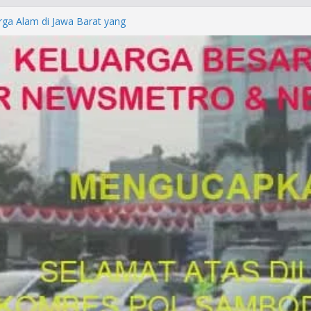
rga Alam di Jawa Barat yang
anegara
P/KUHAP Baru 2026, Tegaskan
Langsung Dipidana
LRESTA DENPASAR DAN
TRESKRIMUM POLDA BALI DIDUGA
orkan ke Mabes Polri
Laporan Palsu, Kapolres
bat PUNGLI SIM