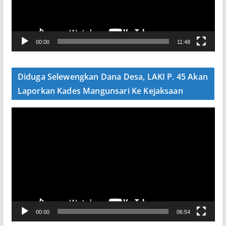
a
r
V
00:00
11:48
i
d
e
Diduga Selewengkan Dana Desa, LAKI P. 45 Akan
o
Laporkan Kades Mangunsari Ke Kejaksaan
P
e
m
u
t
a
r
V
00:00
06:54
i