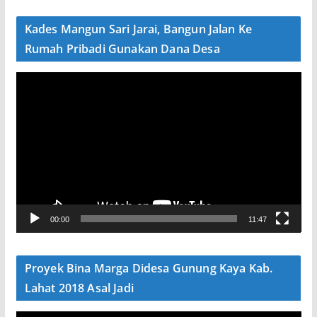
d
e
Kades Mangun Sari Jarai, Bangun Jalan Ke
o
Rumah Pribadi Gunakan Dana Desa
P
e
m
u
t
a
r
V
00:00
11:47
i
d
e
Proyek Bina Marga Didesa Gunung Kaya Kab.
o
Lahat 2018 Asal Jadi