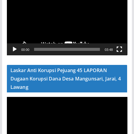
m
u
t
a
r
V
00:00
03:48
i
d
e
Laskar Anti Korupsi Pejuang 45 LAPORAN
o
Dugaan Korupsi Dana Desa Mangunsari, Jarai, 4
Lawang
P
e
m
u
t