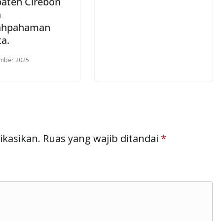
aten Cirebon
a
ahpahaman
a.
ember 2025
ikasikan.
Ruas yang wajib ditandai
*