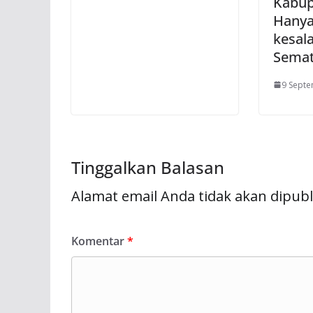
Kabup
Hany
kesal
Semat
9 Sept
Tinggalkan Balasan
Alamat email Anda tidak akan dipubl
Komentar
*