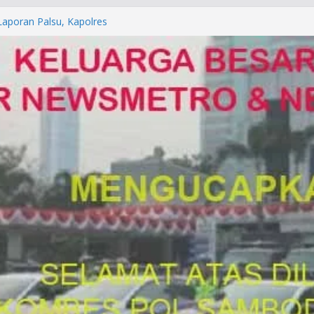
orkan ke Mabes Polri
Laporan Palsu, Kapolres
bat PUNGLI SIM
rga Alam di Jawa Barat yang
anegara
P/KUHAP Baru 2026, Tegaskan
Langsung Dipidana
LRESTA DENPASAR DAN
TRESKRIMUM POLDA BALI DIDUGA