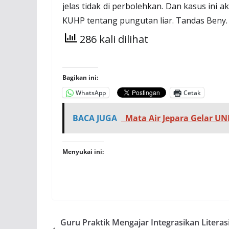
jelas tidak di perbolehkan. Dan kasus ini a
KUHP tentang pungutan liar. Tandas Beny
286 kali dilihat
Bagikan ini:
WhatsApp
Cetak
BACA JUGA
Mata Air Jepara Gelar UNIE
Menyukai ini:
Guru Praktik Mengajar Integrasikan Literas