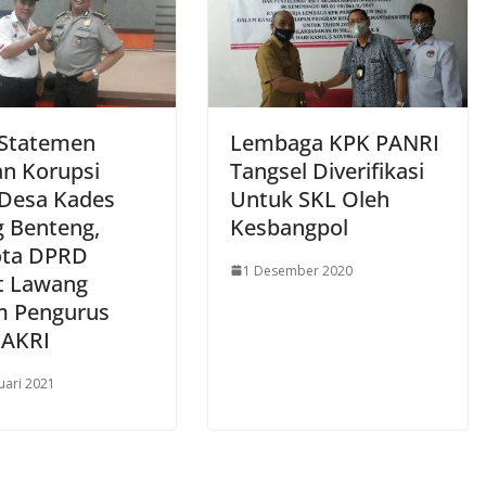
Statemen
Lembaga KPK PANRI
n Korupsi
Tangsel Diverifikasi
Desa Kades
Untuk SKL Oleh
g Benteng,
Kesbangpol
ota DPRD
1 Desember 2020
t Lawang
 Pengurus
LAKRI
uari 2021