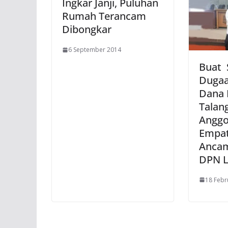
Ingkar Janji, Puluhan
Rumah Terancam
Dibongkar
6 September 2014
Buat 
Dugaa
Dana 
Talan
Angg
Empa
Ancam
DPN 
18 Febr