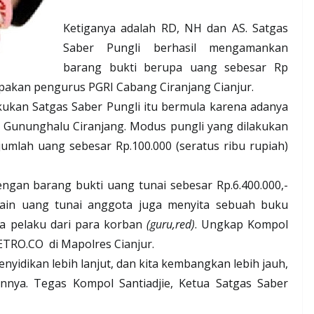
Ketiganya adalah RD, NH dan AS. Satgas
Saber Pungli berhasil mengamankan
barang bukti berupa uang sebesar Rp
upakan pengurus PGRI Cabang Ciranjang Cianjur.
ukan Satgas Saber Pungli itu bermula karena adanya
DN Gununghalu Ciranjang.
M
odus pungli yang dilakukan
umlah uang sebesar Rp.100.000 (seratus ribu rupiah)
ngan barang bukti uang tunai sebesar Rp.6.400.000,-
elain uang tunai anggota juga menyita sebuah buku
ra pelaku dari para korban
(guru,red)
. Ungkap Kompol
TRO.CO
di Mapolres Cianjur.
yidikan lebih lanjut, dan kita kembangkan lebih jauh,
innya. Tegas Kompol Santiadjie, Ketua Satgas Saber