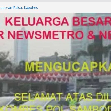
orkan ke Mabes Polri
Laporan Palsu, Kapolres
bat PUNGLI SIM
rga Alam di Jawa Barat yang
anegara
P/KUHAP Baru 2026, Tegaskan
Langsung Dipidana
LRESTA DENPASAR DAN
TRESKRIMUM POLDA BALI DIDUGA