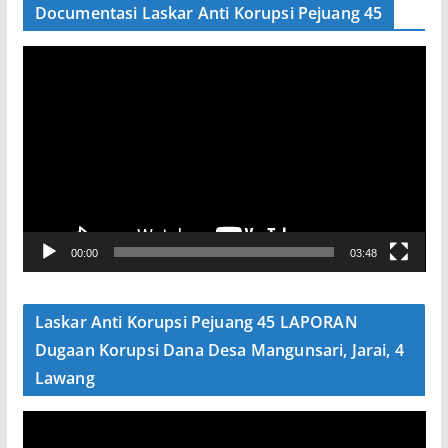
Documentasi Laskar Anti Korupsi Pejuang 45
P
e
m
u
t
a
r
V
00:00
03:48
i
d
e
Laskar Anti Korupsi Pejuang 45 LAPORAN
o
Dugaan Korupsi Dana Desa Mangunsari, Jarai, 4
Lawang
P
e