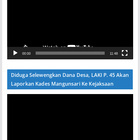
m
u
t
a
r
V
00:00
11:48
i
d
e
Diduga Selewengkan Dana Desa, LAKI P. 45 Akan
o
Laporkan Kades Mangunsari Ke Kejaksaan
P
e
m
u
t
a