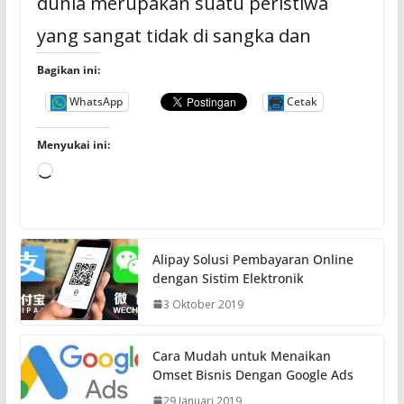
dunia merupakan suatu peristiwa
yang sangat tidak di sangka dan
Bagikan ini:
WhatsApp
Cetak
Menyukai ini:
M
e
m
u
Alipay Solusi Pembayaran Online
a
dengan Sistim Elektronik
t
3 Oktober 2019
.
.
.
Cara Mudah untuk Menaikan
Omset Bisnis Dengan Google Ads
29 Januari 2019