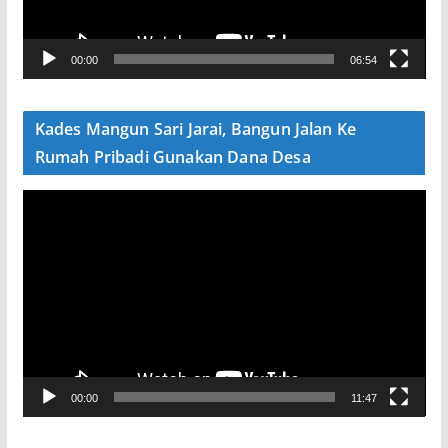
r
V
00:00
06:54
i
d
e
Kades Mangun Sari Jarai, Bangun Jalan Ke
o
Rumah Pribadi Gunakan Dana Desa
P
e
m
u
t
a
r
V
00:00
11:47
i
d