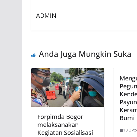
ADMIN
Anda Juga Mungkin Suka
Mengu
Pegu
Kende
Payun
Keram
Forpimda Bogor
Bumi
melaksanakan
10 Okto
Kegiatan Sosialisasi