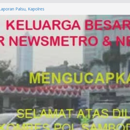
orkan ke Mabes Polri
Laporan Palsu, Kapolres
bat PUNGLI SIM
rga Alam di Jawa Barat yang
anegara
P/KUHAP Baru 2026, Tegaskan
Langsung Dipidana
LRESTA DENPASAR DAN
TRESKRIMUM POLDA BALI DIDUGA