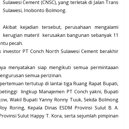
Sulawesi Cement (CNSC), yang terletak di Jalan Trans
Sulawesi, Inobonto Bolmong.
Akibat kejadian tersebut, perusahaan mengalami
kerugian materil
kerusakan bangunan sebanyak 11
intu pecah.
 investor PT Conch North Sulawesi Cement berakhir
rnya menyatakan siap mengikuti semua permintaaan
engurusan semua perizinan.
ertemuan tertutup di lantai tiga Ruang Rapat Bupati,
h petinggi lingkup Manajemen PT Conch yakni, Bupati
gow,
Wakil Bupati Yanny Ronny Tuuk, Sekda Bolmong
t Roy Roring, Kepala Dinas ESDM Provinsi Sulut B. A.
rovinsi Sulut Happy T. Kora, serta sejumlah pimpinan