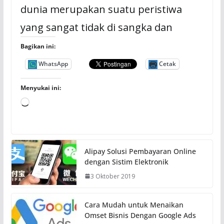
dunia merupakan suatu peristiwa
yang sangat tidak di sangka dan
Bagikan ini:
WhatsApp
Cetak
Menyukai ini:
M
e
m
u
Alipay Solusi Pembayaran Online
a
dengan Sistim Elektronik
t
3 Oktober 2019
.
.
.
Cara Mudah untuk Menaikan
Omset Bisnis Dengan Google Ads