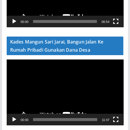
a
r
V
00:00
06:54
i
d
e
Kades Mangun Sari Jarai, Bangun Jalan Ke
o
Rumah Pribadi Gunakan Dana Desa
P
e
m
u
t
a
r
V
00:00
11:47
i
d