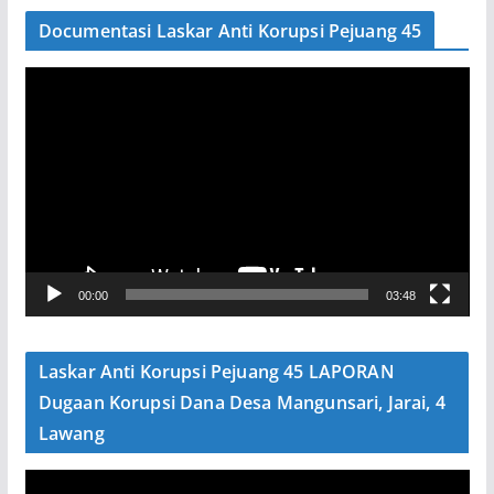
Documentasi Laskar Anti Korupsi Pejuang 45
P
e
m
u
t
a
r
V
00:00
03:48
i
d
e
Laskar Anti Korupsi Pejuang 45 LAPORAN
o
Dugaan Korupsi Dana Desa Mangunsari, Jarai, 4
Lawang
P