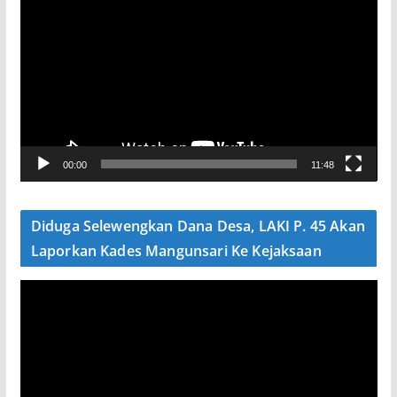
e
m
u
t
a
r
V
00:00
11:48
i
d
e
Diduga Selewengkan Dana Desa, LAKI P. 45 Akan
o
Laporkan Kades Mangunsari Ke Kejaksaan
P
e
m
u
t