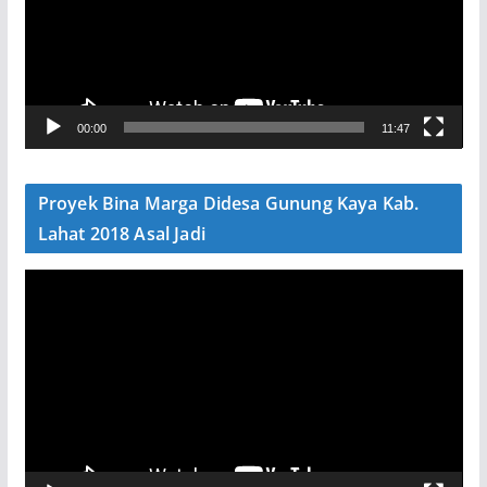
t
a
r
V
00:00
11:47
i
d
e
Proyek Bina Marga Didesa Gunung Kaya Kab.
o
Lahat 2018 Asal Jadi
P
e
m
u
t
a
r
V