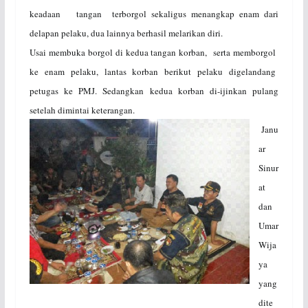
keadaan tangan terborgol sekaligus menangkap enam dari
delapan pelaku, dua lainnya berhasil melarikan diri.
Usai membuka borgol di kedua tangan korban, serta memborgol
ke enam pelaku, lantas korban berikut pelaku digelandang
petugas ke PMJ. Sedangkan kedua korban di-ijinkan pulang
setelah dimintai keterangan.
Janu
ar
Sinur
at
dan
Umar
Wija
ya
yang
dite