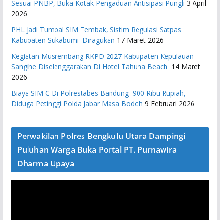
Sesuai PNBP, Buka Kotak Pengaduan Antisipasi Pungli
3 April
2026
PHL Jadi Tumbal SIM Tembak, Sistim Regulasi Satpas
Kabupaten Sukabumi Diragukan
17 Maret 2026
Kegiatan Musrembang RKPD 2027 ​Kabupaten Kepulauan
Sangihe Diselenggarakan Di Hotel Tahuna Beach
14 Maret
2026
Biaya SIM C Di Polrestabes Bandung 900 Ribu Rupiah,
Diduga Petinggi Polda Jabar Masa Bodoh
9 Februari 2026
Perwakilan Polres Bengkulu Utara Dampingi
Puluhan Warga Buka Portal PT. Purnawira
Dharma Upaya