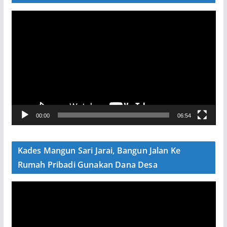
P
e
m
u
t
a
r
V
00:00
06:54
i
d
e
Kades Mangun Sari Jarai, Bangun Jalan Ke
o
Rumah Pribadi Gunakan Dana Desa
P
e
m
u