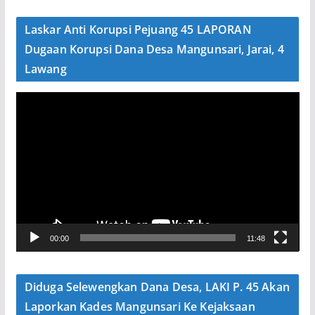
d
e
Laskar Anti Korupsi Pejuang 45 LAPORAN
o
Dugaan Korupsi Dana Desa Mangunsari, Jarai, 4
Lawang
P
e
m
u
t
a
r
V
00:00
11:48
i
d
e
Diduga Selewengkan Dana Desa, LAKI P. 45 Akan
o
Laporkan Kades Mangunsari Ke Kejaksaan