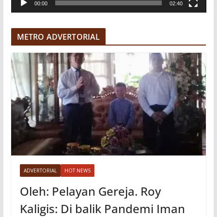
00:00
02:40
i
d
e
METRO ADVERTORIAL
o
ADVERTORIAL
HOT NEWS
Oleh: Pelayan Gereja. Roy
Kaligis: Di balik Pandemi Iman