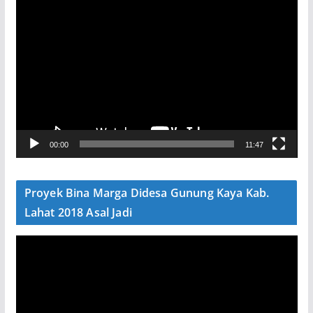
P
e
m
u
t
a
r
V
00:00
11:47
i
d
e
Proyek Bina Marga Didesa Gunung Kaya Kab.
o
Lahat 2018 Asal Jadi
P
e
m
u