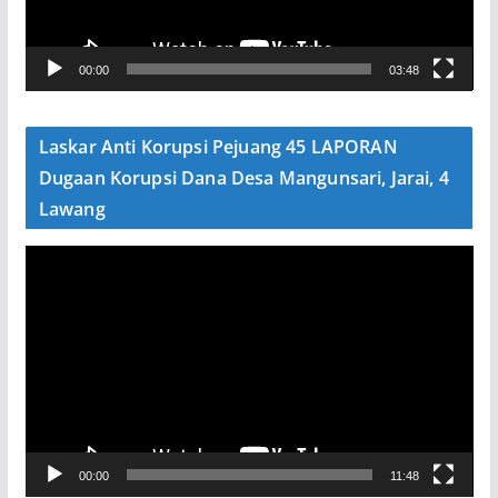
r
V
00:00
03:48
i
d
e
Laskar Anti Korupsi Pejuang 45 LAPORAN
o
Dugaan Korupsi Dana Desa Mangunsari, Jarai, 4
Lawang
P
e
m
u
t
a
r
V
00:00
11:48
i