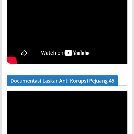
Documentasi Laskar Anti Korupsi Pejuang 45
P
e
m
u
t
a