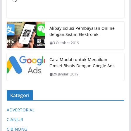
M
e
m
u
Alipay Solusi Pembayaran Online
a
dengan Sistim Elektronik
t
3 Oktober 2019
.
.
.
Cara Mudah untuk Menaikan
Omset Bisnis Dengan Google Ads
29 Januari 2019
Kategori
ADVERTORIAL
CIANJUR
CIBINONG