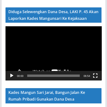
d
e
Diduga Selewengkan Dana Desa, LAKI P. 45 Akan
o
Laporkan Kades Mangunsari Ke Kejaksaan
P
e
m
u
t
a
r
V
00:00
06:54
i
d
e
Kades Mangun Sari Jarai, Bangun Jalan Ke
o
Rumah Pribadi Gunakan Dana Desa