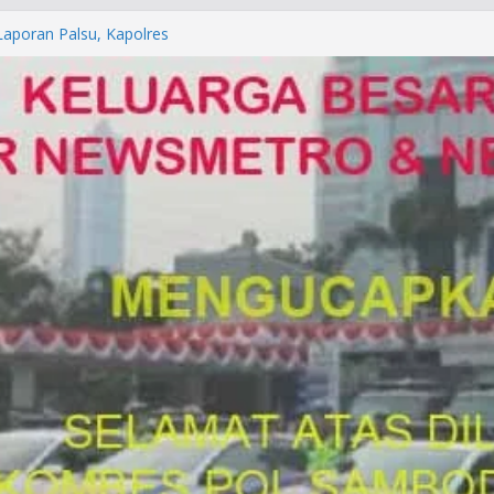
orkan ke Mabes Polri
Laporan Palsu, Kapolres
bat PUNGLI SIM
rga Alam di Jawa Barat yang
anegara
P/KUHAP Baru 2026, Tegaskan
Langsung Dipidana
LRESTA DENPASAR DAN
TRESKRIMUM POLDA BALI DIDUGA