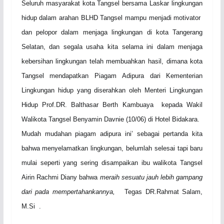
Seluruh masyarakat kota Tangsel bersama Laskar lingkungan
hidup dalam arahan BLHD Tangsel mampu menjadi moti
v
ator
dan pelopor dalam menjaga lingkungan di kota Tangerang
Selatan, dan
s
egala usaha kita selama ini dalam menjaga
kebersihan lingkungan telah membuahkan hasil, dimana kota
Tangsel mendapatkan Piagam Adipura dari Kementerian
Lingkungan hidup yang diserahkan oleh Menteri Lingkungan
Hidup
Prof.DR. Balthasar Berth Kambuaya kepada Wakil
Walikota Tangsel
Benyamin Davnie (10/06) di Hotel Bidakara.
Mudah mudahan piagam adipura ini’ sebagai pertanda kita
bahwa menyelamatkan lingkungan, belumlah selesai tapi baru
mulai seperti yang sering disampaikan ibu walikota Tangsel
Airin Rachmi Diany bahwa
meraih sesuatu jauh lebih gampang
dari pada mempertahankannya,
Tegas DR
.
Rahmat Salam,
M.Si .