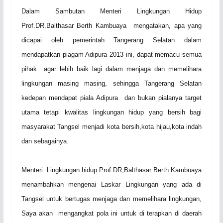
Dalam Sambutan
M
enteri
L
ingkungan
H
idup
Prof.DR.
Balthasar Berth Kambuaya mengatakan, apa yang
dicapai oleh pemerintah Tangerang Selatan dalam
mendapatkan piagam Adipura 2013 ini, dapat memacu semua
pihak agar lebih baik lagi dalam menjaga dan memelihara
lingkungan masing masi
ng
, sehingga Tangerang Selatan
kedepan mendapat piala Adipura dan bukan pialanya target
utama tetapi kwalitas lingkungan hidup yang bersih bagi
masyarakat Tangsel menjadi kota bersih,kota hijau,kota indah
dan sebagainya.
Menteri Lingkungan hidup Prof.DR,Balthasar Berth Kambuaya
menambahkan mengenai
L
askar
L
ingkungan yang ada di
Tangsel untuk bertugas menjaga dan memelihara lingkungan,
Saya akan mengangkat pola ini untuk di terapkan di daerah