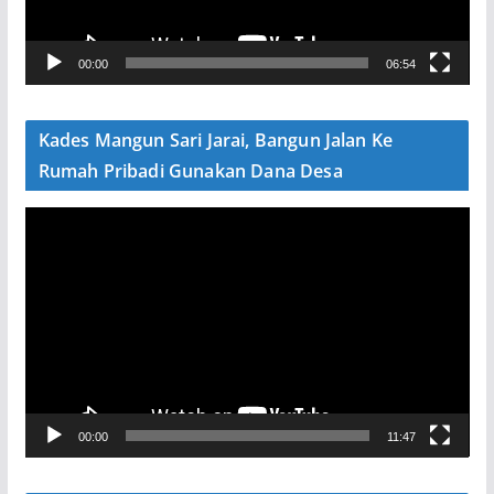
r
V
00:00
06:54
i
d
e
Kades Mangun Sari Jarai, Bangun Jalan Ke
o
Rumah Pribadi Gunakan Dana Desa
P
e
m
u
t
a
r
V
00:00
11:47
i
d