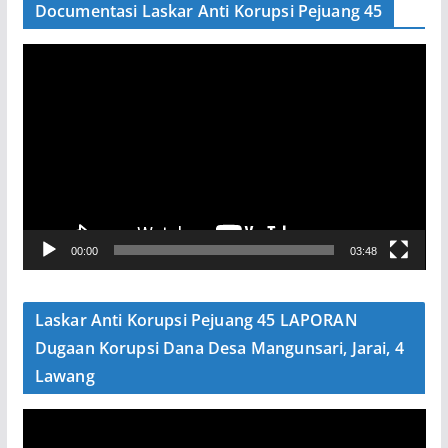
Documentasi Laskar Anti Korupsi Pejuang 45
P
e
m
u
t
a
r
V
00:00
03:48
i
d
e
Laskar Anti Korupsi Pejuang 45 LAPORAN
o
Dugaan Korupsi Dana Desa Mangunsari, Jarai, 4
Lawang
P
e