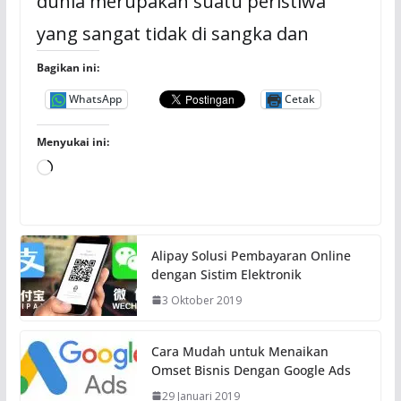
dunia merupakan suatu peristiwa
yang sangat tidak di sangka dan
Bagikan ini:
WhatsApp
Cetak
Menyukai ini:
M
e
m
u
Alipay Solusi Pembayaran Online
a
dengan Sistim Elektronik
t
3 Oktober 2019
.
.
.
Cara Mudah untuk Menaikan
Omset Bisnis Dengan Google Ads
29 Januari 2019