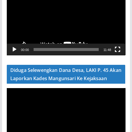
m
u
t
a
r
V
00:00
11:48
i
d
e
Diduga Selewengkan Dana Desa, LAKI P. 45 Akan
o
Laporkan Kades Mangunsari Ke Kejaksaan
P
e
m
u
t
a