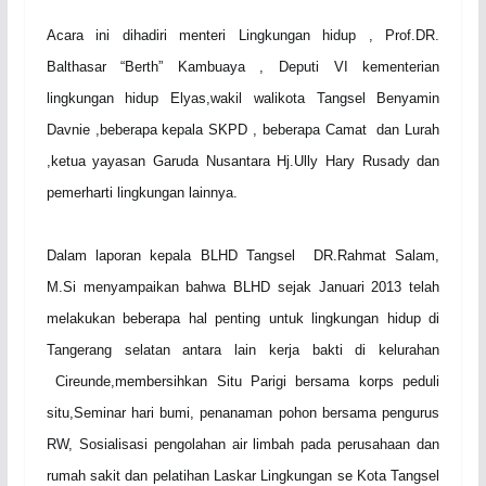
Acara ini dihadiri menteri Lingkungan hidup , Prof.DR.
Balthasar “Berth” Kambuaya , Deputi VI kementerian
lingkungan hidup Elyas,wakil walikota Tangsel
Benyamin
Davnie ,beberapa kepala SKPD , beberapa Camat dan Lurah
,ketua yayasan
G
aruda Nusantara Hj.Ully Hary Rusady dan
pemerharti lingkungan lainnya.
Dalam laporan kepala BLHD Tangsel DR
.
Rahmat Salam,
M.Si menyampaikan bahwa BLHD sejak
J
anuari 2013 telah
melakukan beberapa hal penting untuk lingkungan hidup di
Tangerang selatan antara lain kerja bakti di kelurahan
Cireunde,membersihkan Situ Parigi bersama korps peduli
situ,Seminar hari bumi, penanaman pohon bersama pengurus
RW, Sosialisasi pengolahan air limbah pada perusahaan dan
rumah sakit dan pelatihan Laskar Lingkungan se Kota Tangsel