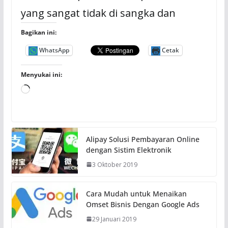
yang sangat tidak di sangka dan
Bagikan ini:
WhatsApp
Cetak
Menyukai ini:
M
e
m
u
Alipay Solusi Pembayaran Online
a
dengan Sistim Elektronik
t
3 Oktober 2019
.
.
.
Cara Mudah untuk Menaikan
Omset Bisnis Dengan Google Ads
29 Januari 2019