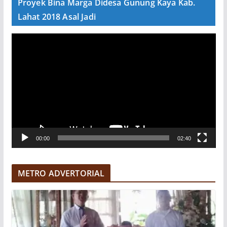
Proyek Bina Marga Didesa Gunung Kaya Kab.
o
Lahat 2018 Asal Jadi
P
e
m
u
t
a
r
V
00:00
02:40
i
d
e
METRO ADVERTORIAL
o