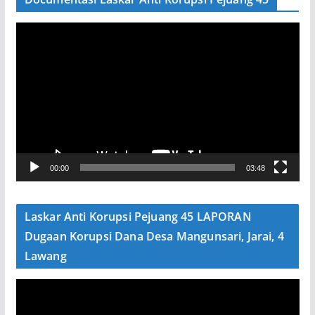
P
e
m
u
t
a
r
V
00:00
03:48
i
d
e
Laskar Anti Korupsi Pejuang 45 LAPORAN
o
Dugaan Korupsi Dana Desa Mangunsari, Jarai, 4
Lawang
P
e