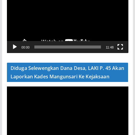
m
u
t
a
r
V
00:00
11:48
i
d
e
Diduga Selewengkan Dana Desa, LAKI P. 45 Akan
o
Laporkan Kades Mangunsari Ke Kejaksaan
P
e
m
u
t
a