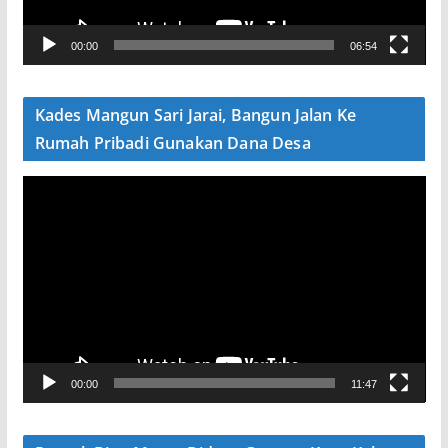
r
V
00:00
06:54
i
d
e
Kades Mangun Sari Jarai, Bangun Jalan Ke
o
Rumah Pribadi Gunakan Dana Desa
P
e
m
u
t
a
r
V
00:00
11:47
i
d
e