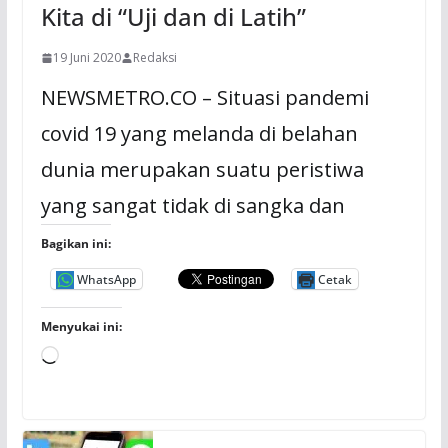
Kita di “Uji dan di Latih”
19 Juni 2020
Redaksi
NEWSMETRO.CO – Situasi pandemi
covid 19 yang melanda di belahan
dunia merupakan suatu peristiwa
yang sangat tidak di sangka dan
Bagikan ini:
WhatsApp
Cetak
Menyukai ini:
M
e
m
u