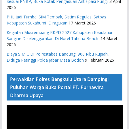
Sesuai PNBP, Buka Kotak Pengaduan Antisipasi Pungli
3 April
2026
PHL Jadi Tumbal SIM Tembak, Sistim Regulasi Satpas
Kabupaten Sukabumi Diragukan
17 Maret 2026
Kegiatan Musrembang RKPD 2027 ​Kabupaten Kepulauan
Sangihe Diselenggarakan Di Hotel Tahuna Beach
14 Maret
2026
Biaya SIM C Di Polrestabes Bandung 900 Ribu Rupiah,
Diduga Petinggi Polda Jabar Masa Bodoh
9 Februari 2026
Perwakilan Polres Bengkulu Utara Dampingi
Puluhan Warga Buka Portal PT. Purnawira
Dharma Upaya