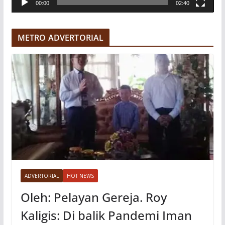
00:00
02:40
i
d
e
METRO ADVERTORIAL
o
ADVERTORIAL
HOT NEWS
Oleh: Pelayan Gereja. Roy
Kaligis: Di balik Pandemi Iman