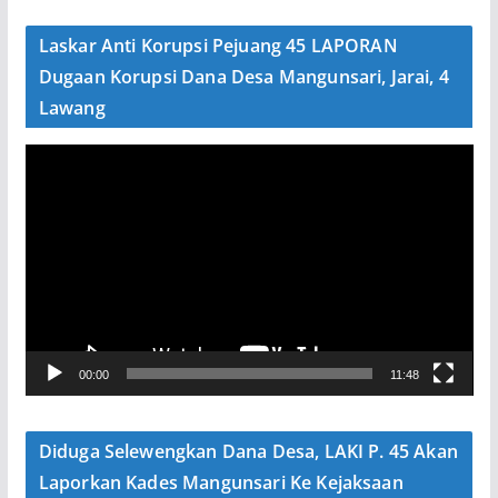
d
e
Laskar Anti Korupsi Pejuang 45 LAPORAN
o
Dugaan Korupsi Dana Desa Mangunsari, Jarai, 4
Lawang
P
e
m
u
t
a
r
V
00:00
11:48
i
d
e
Diduga Selewengkan Dana Desa, LAKI P. 45 Akan
o
Laporkan Kades Mangunsari Ke Kejaksaan