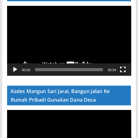
P
e
m
u
t
a
r
V
00:00
06:54
i
d
e
Kades Mangun Sari Jarai, Bangun Jalan Ke
o
Rumah Pribadi Gunakan Dana Desa
P
e
m
u