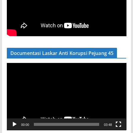
Documentasi Laskar Anti Korupsi Pejuang 45
P
e
m
u
t
a
r
V
00:00
03:48
i