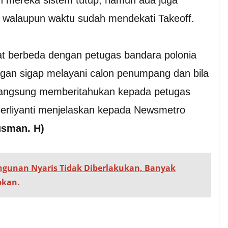
an mereka sistem tutup, namun ada juga
 walaupun waktu sudah mendekati Takeoff.
mat berbeda dengan petugas bandara polonia
an sigap melayani calon penumpang dan bila
 langsung memberitahukan kepada petugas
erliyanti menjelaskan kepada Newsmetro
usman. H)
ngunan Nyaris Tidak Diberlakukan, Banyak
bkan.