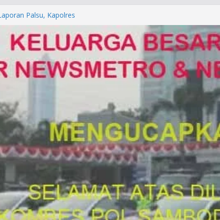
orkan ke Mabes Polri
Laporan Palsu, Kapolres
bat PUNGLI SIM
rga Alam di Jawa Barat yang
anegara
P/KUHAP Baru 2026, Tegaskan
Langsung Dipidana
LRESTA DENPASAR DAN
TRESKRIMUM POLDA BALI DIDUGA