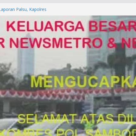
orkan ke Mabes Polri
Laporan Palsu, Kapolres
bat PUNGLI SIM
rga Alam di Jawa Barat yang
anegara
P/KUHAP Baru 2026, Tegaskan
Langsung Dipidana
LRESTA DENPASAR DAN
TRESKRIMUM POLDA BALI DIDUGA