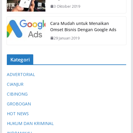
t
3 Oktober 2019
.
.
.
Cara Mudah untuk Menaikan
Omset Bisnis Dengan Google Ads
29 Januari 2019
Kategori
ADVERTORIAL
CIANJUR
CIBINONG
GROBOGAN
HOT NEWS
HUKUM DAN KRIMINAL