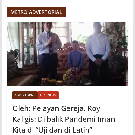
d
e
METRO ADVERTORIAL
o
ADVERTORIAL
HOT NEWS
Oleh: Pelayan Gereja. Roy
Kaligis: Di balik Pandemi Iman
Kita di “Uji dan di Latih”