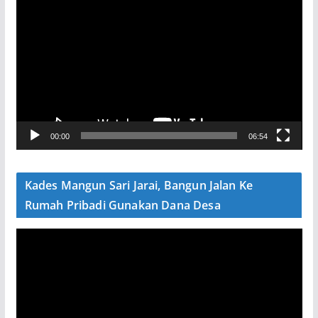
e
m
u
t
a
r
V
00:00
06:54
i
d
e
Kades Mangun Sari Jarai, Bangun Jalan Ke
o
Rumah Pribadi Gunakan Dana Desa
P
e
m
u
t