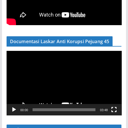
Documentasi Laskar Anti Korupsi Pejuang 45
P
e
m
u
t
a
r
V
00:00
03:48
i
d
e