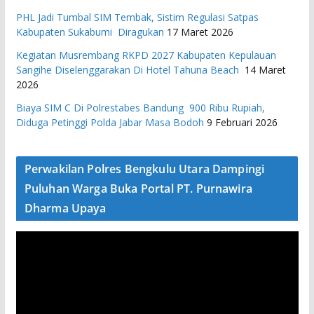
PHL Jadi Tumbal SIM Tembak, Sistim Regulasi Satpas
Kabupaten Sukabumi Diragukan
17 Maret 2026
Kegiatan Musrembang RKPD 2027 ​Kabupaten Kepulauan
Sangihe Diselenggarakan Di Hotel Tahuna Beach
14 Maret
2026
Biaya SIM C Di Polrestabes Bandung 900 Ribu Rupiah,
Diduga Petinggi Polda Jabar Masa Bodoh
9 Februari 2026
Perwakilan Polres Bengkulu Utara Dampingi
Puluhan Warga Buka Portal PT. Purnawira
Dharma Upaya