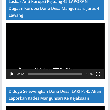
Laskar Anti Korupsi Pejuang 45 LAPORAN
o
Dugaan Korupsi Dana Desa Mangunsari, Jarai, 4
Lawang
P
e
m
u
t
a
r
V
00:00
11:48
i
d
e
Diduga Selewengkan Dana Desa, LAKI P. 45 Akan
o
Laporkan Kades Mangunsari Ke Kejaksaan
P