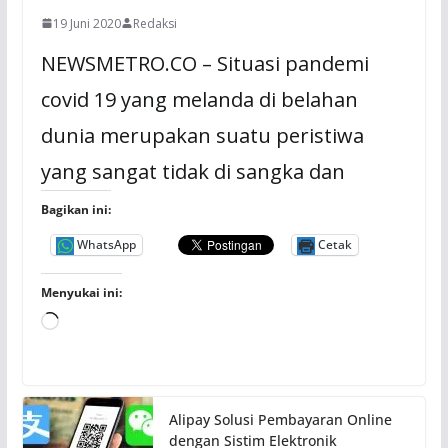
19 Juni 2020
Redaksi
NEWSMETRO.CO – Situasi pandemi
covid 19 yang melanda di belahan
dunia merupakan suatu peristiwa
yang sangat tidak di sangka dan
Bagikan ini:
WhatsApp
Cetak
Menyukai ini:
M
e
m
u
Alipay Solusi Pembayaran Online
a
dengan Sistim Elektronik