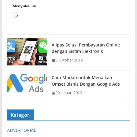
Menyukai ini:
M
e
m
u
Alipay Solusi Pembayaran Online
a
dengan Sistim Elektronik
t
3 Oktober 2019
.
.
.
Cara Mudah untuk Menaikan
Omset Bisnis Dengan Google Ads
29 Januari 2019
Kategori
ADVERTORIAL