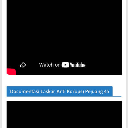
Documentasi Laskar Anti Korupsi Pejuang 45
P
e
m
u