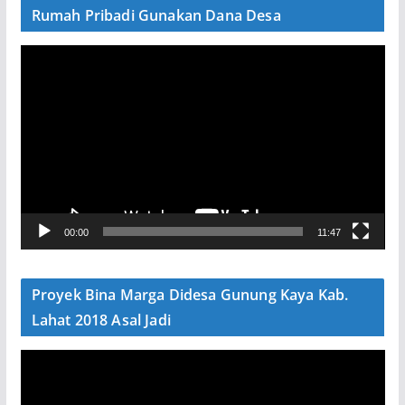
Rumah Pribadi Gunakan Dana Desa
P
e
m
u
t
a
r
V
00:00
11:47
i
d
e
Proyek Bina Marga Didesa Gunung Kaya Kab.
o
Lahat 2018 Asal Jadi
P
e