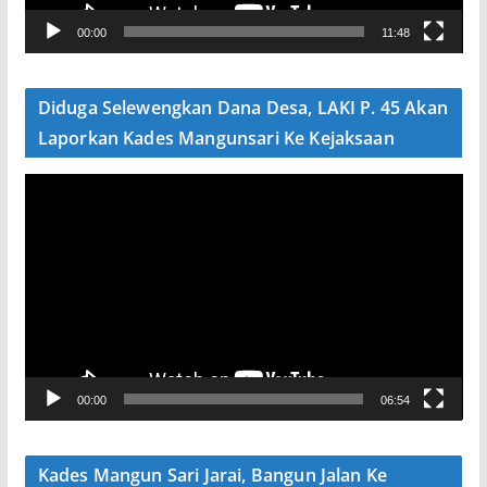
V
00:00
11:48
i
d
e
Diduga Selewengkan Dana Desa, LAKI P. 45 Akan
o
Laporkan Kades Mangunsari Ke Kejaksaan
P
e
m
u
t
a
r
V
00:00
06:54
i
d
e
Kades Mangun Sari Jarai, Bangun Jalan Ke
o