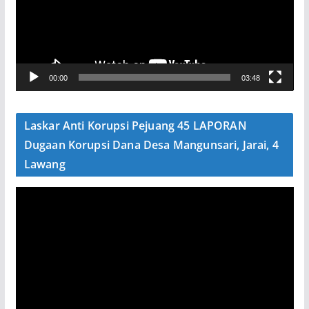
t
a
r
V
00:00
03:48
i
d
e
Laskar Anti Korupsi Pejuang 45 LAPORAN
o
Dugaan Korupsi Dana Desa Mangunsari, Jarai, 4
Lawang
P
e
m
u
t
a
r