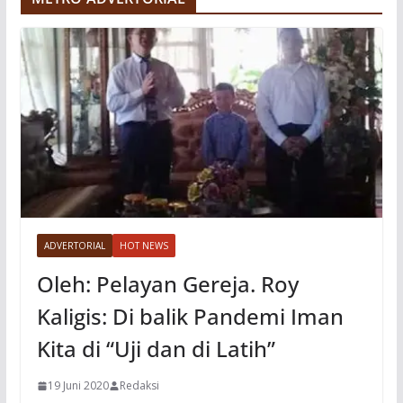
o
ADVERTORIAL
HOT NEWS
Oleh: Pelayan Gereja. Roy
Kaligis: Di balik Pandemi Iman
Kita di “Uji dan di Latih”
19 Juni 2020
Redaksi