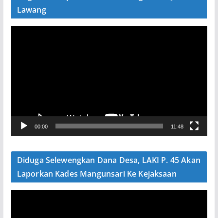
Lawang
P
e
m
u
t
a
r
V
00:00
11:48
i
d
e
Diduga Selewengkan Dana Desa, LAKI P. 45 Akan
o
Laporkan Kades Mangunsari Ke Kejaksaan
P
e