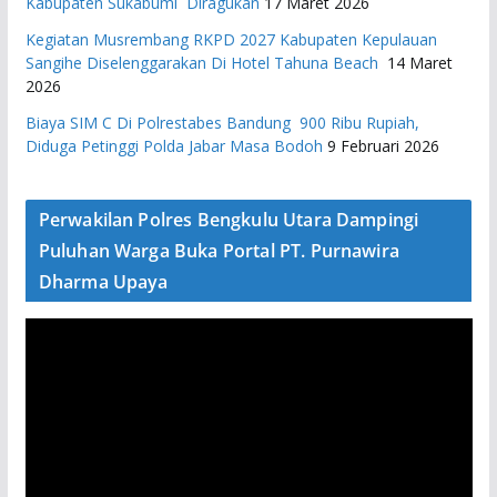
Kabupaten Sukabumi Diragukan
17 Maret 2026
Kegiatan Musrembang RKPD 2027 ​Kabupaten Kepulauan
Sangihe Diselenggarakan Di Hotel Tahuna Beach
14 Maret
2026
Biaya SIM C Di Polrestabes Bandung 900 Ribu Rupiah,
Diduga Petinggi Polda Jabar Masa Bodoh
9 Februari 2026
Perwakilan Polres Bengkulu Utara Dampingi
Puluhan Warga Buka Portal PT. Purnawira
Dharma Upaya