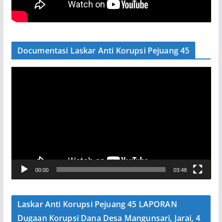
Documentasi Laskar Anti Korupsi Pejuang 45
P
e
m
u
t
a
r
V
00:00
03:48
i
d
e
Laskar Anti Korupsi Pejuang 45 LAPORAN
o
Dugaan Korupsi Dana Desa Mangunsari, Jarai, 4