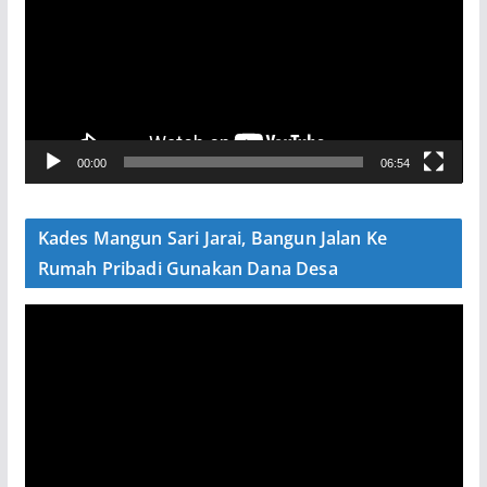
m
u
t
a
r
V
00:00
06:54
i
d
e
Kades Mangun Sari Jarai, Bangun Jalan Ke
o
Rumah Pribadi Gunakan Dana Desa
P
e
m
u
t
a
r