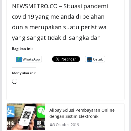
NEWSMETRO.CO – Situasi pandemi
covid 19 yang melanda di belahan
dunia merupakan suatu peristiwa
yang sangat tidak di sangka dan
Bagikan ini:
WhatsApp
Cetak
Menyukai ini:
M
e
m
u
Alipay Solusi Pembayaran Online
a
dengan Sistim Elektronik
t
3 Oktober 2019
.